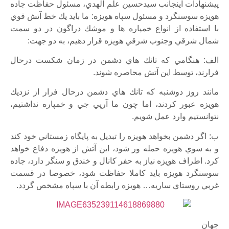
پيشنهادات اينجانب سيدحسين علم الهدي، مسئول حفاظت جاده
هويزه سوسنگرد و مسئول سپاه هويزه: ما بايد يك خط آتش قوي
با استفاده از انواع خمپاره ها و موشك دراگون در دو سمت
شمال شرقي وجنوب شرقي هويزه قرار دهيم، به دو جهت:
الف: هنگامي كه تانك هاي دشمن در زمان شكست درحال
فرارند، توسط اين آتش محاصره شوند.
مانند روز دوشنبه كه تانك هاي دشمن درحال فرار از نزديك
هويزه عبور كردند، اما چون ما آرپي جي و خمپاره نداشتيم،
نتوانستيم وارد عمل شويم.
ب: اگر دشمن بخواهد هويزه را تبديل به پايگاه زمستاني خود كند
و به سوي هويزه حمله ور شود، اين آتش از هويزه دفاع خواهد
كرد. اطراف هويزه نياز به حفر كانال و خندق و سنگر دارد، جاده
سوسنگرد هويزه بايد كاملا حفاظت شود، خصوصا در قسمت
غربي روستاي ساريه… هويزه رابطه آن با سپاه مشخص گردد.
جهان