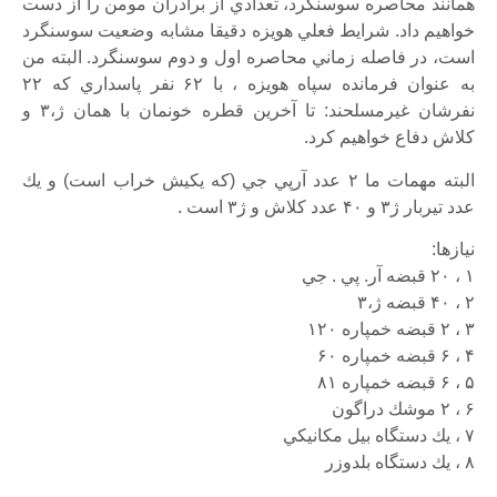
همانند محاصره سوسنگرد، تعدادي از برادران مومن را از دست
خواهيم داد. شرايط فعلي هويزه دقيقا مشابه وضعيت سوسنگرد
است، در فاصله زماني محاصره اول و دوم سوسنگرد. البته من
به عنوان فرمانده سپاه هويزه ، با ۶۲ نفر پاسداري كه ۲۲
نفرشان غيرمسلحند: تا آخرين قطره خونمان با همان ژ،۳ و
كلاش دفاع خواهيم كرد.
البته مهمات ما ۲ عدد آرپي جي (كه يكيش خراب است) و يك
عدد تيربار ژ۳ و ۴۰ عدد كلاش و ژ۳ است .
نيازها:
۱ ، ۲۰ قبضه آر. پي . جي
۲ ، ۴۰ قبضه ژ،۳
۳ ، ۲ قبضه خمپاره ۱۲۰
۴ ، ۶ قبضه خمپاره ۶۰
۵ ، ۶ قبضه خمپاره ۸۱
۶ ، ۲ موشك دراگون
۷ ، يك دستگاه بيل مكانيكي
۸ ، يك دستگاه بلدوزر