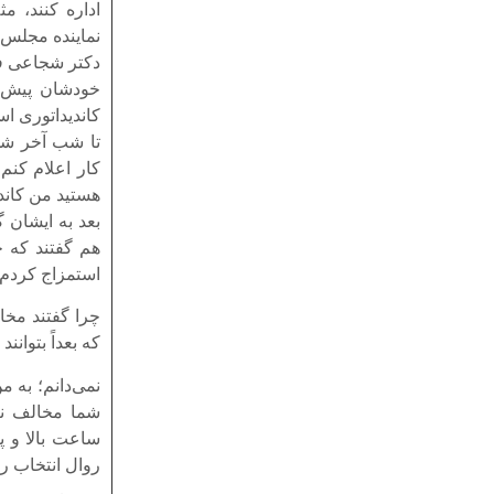
اداره کنند، مث
نماینده مجلس ه
دکتر شجاعی فر
خودشان پیش من
کاندیداتوری است
تا شب آخر شد 
کار اعلام کن
هستید من کاندی
بعد به ایشان 
هم گفتند که خ
استمزاج کردم.
چرا گفتند مخا
که بعداً بتوانن
نمی‌دانم؛ به م
ساعت بالا و پ
روال انتخاب را