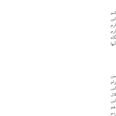
نم
ین
رم
رم
اه
ها
 من
ام
نی
ال
ین
هم
دم