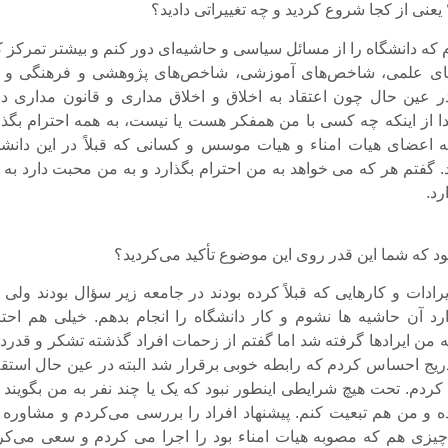
یعنی از کجا شروع کردید و چه تغییراتی دادید؟
ه دانشگاه را از مسائل سیاسی و حاشیه‌ای دور کنم و بیشتر تمرکز ک
ی علمی، شاخص‌های آموزشی، شاخص‌های پژوهشی و فرهنگی و ا
 عین حال چون اعتقاد به اخلاق و اخلاق مداری و قانون مداری دا
از اینکه چه کسی با من همفکر هست یا نیست، به همه احترام بگذا
 اعضای هیات امناء و هیات موسس و کسانی که قبلاً در این دانشگ
گفتم هر که می خواهد به من احترام بگذارد و به من محبت دارد به آن
رد.
د که شما این قدر روی این موضوع تأکید می‌کردید؟
یرادات و کارهایی که قبلاً کرده بودند در جامعه زیر سؤال بودند ولی
 آن حاشیه ها نشوم و کار دانشگاه را انجام بدهم. خیلی هم احتر
 من ایرادها گرفته شد اما گفتم از زحمات افراد گذشته تشکر و قدردا
دریج احساس کردم که رابطه خوبی برقرار شد البته در عین حال استقل
ردم. تحت هیچ شرایطی اینطور نبود که یک یا چند نفر به من بگویند ا
بده و من هم تبعیت کنم. پیشنهاد افراد را بررسی می‌کردم و مشاوره 
چیزی هم که مصوبه هیات امناء بود را اجرا می کردم و سعی می‌کر