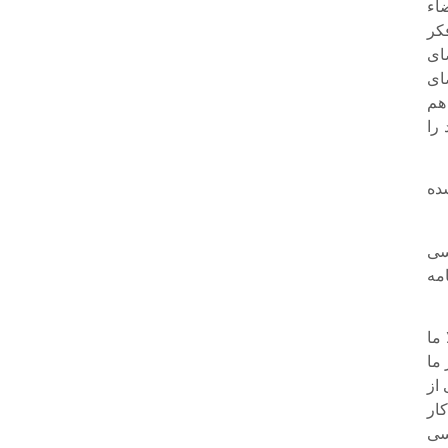
ضاء
کر
ای
ای
هم
 را
ده
ررسی
مه
ما
 ما
 از
ار
 از طرف بازرسی