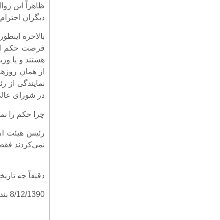
ظاهراً این رو
دیگران احترام
بالاخره اینطو
فرصت حکم امض
هستند و یا وزی
از همان روزها
نمایندگی از ر
در شورای عالی 
چرا حکم را نمی
رئیس هیئت امن
نمی‌کردند فقط
دقیقاً چه تار
8/12/1390 بنده شدم رئیس دانشگاه آزاد اسلامی.