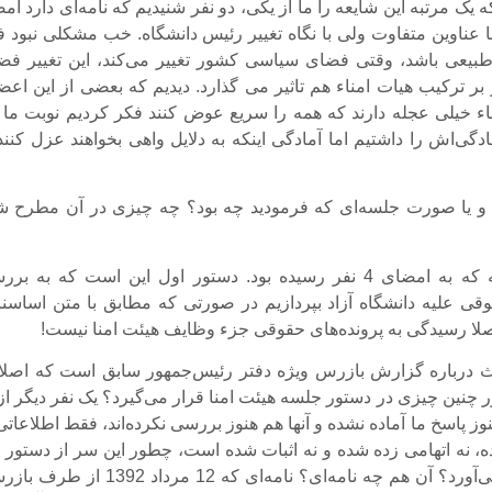
ه یک مرتبه این شایعه را ما از یکی، دو نفر شنیدیم که نامه‌ای دارد ام
با عناوین متفاوت ولی با نگاه تغییر رئیس دانشگاه. خب مشکلی نبود ف
طبیعی باشد، وقتی فضای سیاسی کشور تغییر می‌کند، این تغییر فض
 ترکیب هیات امناء هم تاثیر می گذارد. دیدیم که بعضی از این اعض
اء خیلی عجله دارند که همه را سریع عوض کنند فکر کردیم نوبت ما 
دگی‌اش را داشتیم اما آمادگی اینکه به دلایل واهی بخواهند عزل کنند
 و یا صورت جلسه‌ای که فرمودید چه بود؟ چه چیزی در آن مطرح ش
آن صورتجلسه که به امضای 4 نفر رسیده بود. دستور اول این است که به ب
وقی علیه دانشگاه آزاد بپردازیم در صورتی که مطابق با متن اساسنا
اصلا رسیدگی به پرونده‌های حقوقی جزء وظایف هیئت ‌امنا نیست!
ث درباره گزارش بازرس ویژه دفتر رئیس‌جمهور سابق است که اصلا 
ر چنین چیزی در دستور جلسه هیئت امنا قرار می‌گیرد؟ یک نفر دیگر از
ز پاسخ ما آماده نشده و آنها هم هنوز بررسی نکرده‌اند، فقط اطلاعاتی
، نه اتهامی زده شده و نه اثبات شده است، چطور این سر از دستور ک
هیئت ‌امنا درمی‌آورد؟ آن هم چه نامه‌ای؟ نامه‌ای که 12 مرداد 1392