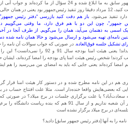
دفتر رئیس‌جمهور سابق به ما ابلاغ شده و 24 سؤال از ما کرده‌اند و جواب آنی
خواسته‌اند. دقت کنید، 12 مرداد دقیقا روز تنفیذ رئیس‌جمهور بود یعنی در همان حال
ارد تنفیذ می‌شود،
باز هم دقت کنید بازرسی “دفتر رئیس جمهور” 
 جمهور”، چون این دو با هم فرق دارد، ما وقتی می‌گوییم دف
ک اسمی به ذهنمان می‌آید، همان را می‌گویم. از طرف آنجا در آخر
ن نامه‌ای تهیه می‌شود و ارسال می‌شود و حالا همان نامه شده د
رای تشکیل جلسه فوق‌العاده
. در صورتی که جواب سوالات آن نامه را خ
هیئت ‌امنا می‌داند! یعنی هیئت امنا بودجه سال 91 و 92 را نمی‌دانست؟ ا
کردند! شخص رئیس هیئت امنا پای بودجه را امضا کرده‌اند، ایشان ح
م امضا کرده‌اند یعنی جایی که باید به امضای من می‌رسید را هم ایش
ی هم در این نامه مطرح شده و در دستور کار هیئت امنا قرار گرف
ی که بعضی‌هایش واقعا خنده‌دار است. مثلا علت افتتاح حساب در با
 سعادت‌آباد؟ یا علت برگزاری جلسات در برج میلاد؟ در صورتی که 
هیچ حسابی در آن شعبه نداریم و از سال 91 هم که بنده ریاست دانشگاه را 
لسه‌ای در برج میلاد برگزار نشده است
امه را به آنها [دفتر رئیس جمهور سابق] دادید؟