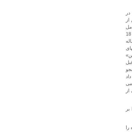
در
از
مل
پشت پرده این خبر داشتند، آن را شایعه می‌دانستند و معتقد بودند چون دانشجو تنها 18
له
ای
وس»
بل
جو
اد
می
از
 بر
را