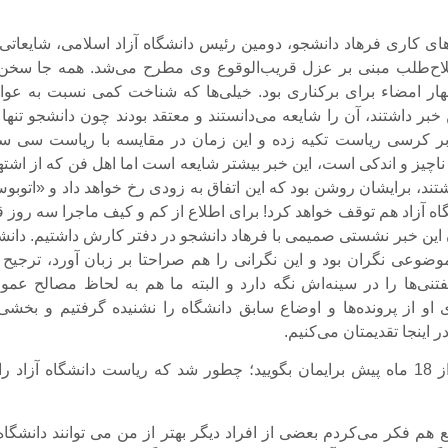
ای کاری فرهاد دانشجو، دومین رئیس دانشگاه آزاد اسلامی، شایعاتی 
لاح‌طلب مبنی بر عزل قریب‌الوقوع وی مطرح می‌شد. همه جا سخن 
هار امضاء برای برکناری بود. خیلی‌ها که شناخت کمی نسبت به عوا
ر کرسی ریاست تکیه زده و این زمان در مقایسه با ریاست سی سا
اچیز و اندکی است، این خبر بیشتر شایعه است اما اهل فن که از اشته
شتند، برایشان روشن بود که این اتفاق به زودی رخ خواهد داد و «اتوب
اه آزاد هم توقف خواهد کرد! برای اطلاع از کم و کیف ماجرا سه روز ق
ین خبر نشستی صمیمی با فرهاد دانشجو در دفتر کارش داشتیم. دانش
وضوعی نگران بود و این نگرانی را هم صراحتا بر زبان آورد، ترجیح د
فتنی‌ها را در سینه‌اش نگه دارد و البته ما هم به لحاظ مصالح عمو
 او از پرونده‌ها و اوضاع سابق دانشگاه را نشنیده گرفتیم و بخشی 
 اینجا تقدیمتان می‌کنیم.
آقای دانشجو از 18 ماه پیش برایمان بگویید؛ چطور شد که ریاست دانشگاه آزاد را
هم فکر می‌کردم بعضی از افراد دیگر بهتر از من می توانند دانشگاه 