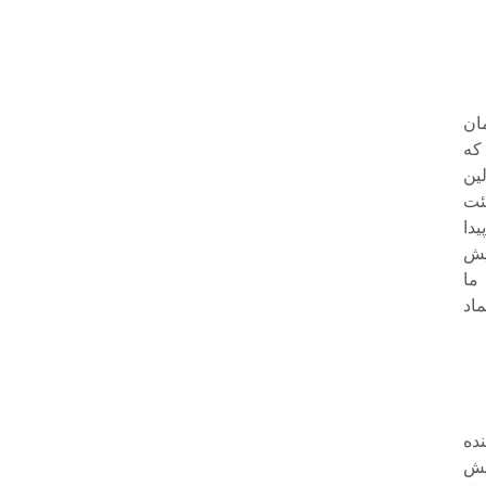
ان
که
ین
یئت
یدا
یش
ما
ماد
ده
یش