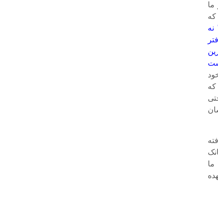
 از ما
ی که
نه
تر
ین
ست
ود
ین را که
تی
ان
ته
نک
ما
برعهده