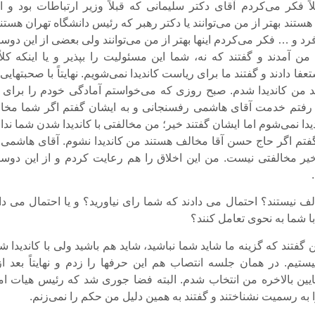
لاً فکر می‌کردم آقای دکتر سلیمانی که قبلاً وزیر ارتباطات بود و ا
ستند بهتر از من می‌توانند یا دکتر رهبر که رئیس دانشگاه تهران هستند
د و … فکر می‌کردم اینها بهتر از من می‌توانند ولی بعضی از این دوس
 آمدند و گفتند که نه، شما این مسئولیت را بپذیر و یا اینکه کلاً 
عفا دادند و گفتند ما برای ریاست کاندیدا نمی‌شویم. نهایتاً با صحبتهایی
من کاندیدا شدم. صبح روزی که می‌خواستم آمادگی خودم را برای ا
م رفتم خدمت آقای هاشمی رفسنجانی و به ایشان گفتم اگر شما مخا
دا نمی‌شوم اما ایشان گفتند خیر؛ من مخالفتی با کاندیدا شدن شما ندا
گفتم اگر حاج حسن آقا مخالف هستند من کاندیدا نشوم. آقای هاشمی ب
یر مخالفتی نیست. من این اخلاق را هم رعایت کردم و از این دوست
لف نیستند؟ احتمال می دادند که شما رای نیاورید؟ و یا احتمال می دا
د با شما به نحوی تعامل کنند؟
ن گفتند که گزینه ما شاید شما نباشید، شاید هم باشید ولی با کاندیدا 
ایین بالاخره من انتخاب شدم. البته فضا جوری شد که رئیس هیات امن
 به رسمیت نشناختند و گفتند به همین دلیل من حکم را نمی‌زنم.