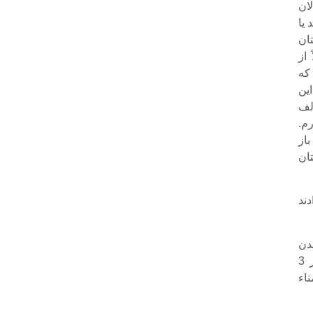
لان
 یا
تان
از
 که
ین
لف
رم.
از
ان
دند
شدن
شما مخالف نیستیم. در همان جلسه انتصاب هم این حرفها را زدم و نهایتاً بعد از 3
اء