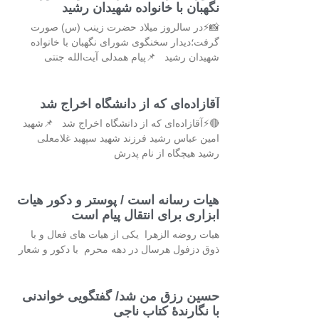
نگهبان با خانواده شهیدان رشید
📸⚡در سالروز میلاد حضرت زینب (س) صورت
گرفت؛دیدار سخنگوی شورای نگهبان با خانواده
شهیدان رشید 📌پیام همدلی آیت‌الله جنتی
آقازاده‌ای که از دانشگاه اخراج شد
🔴⚡آقازاده‌ای که از دانشگاه اخراج شد 📌شهید
امین عباس رشید فرزند شهید سپهبد غلامعلی
رشید هیچگاه از نام پدرش
هیات رسانه است / پوستر و دکور هیات
ابزاری برای انتقال پیام است
هیات روضه الزهرا یکی از هیات های فعال و با
ذوق دزفول هرسال در دهه محرم با دکور و شعار
حسین رزق من شد/ گفتگویی خواندنی
با نگارندهٔ کتاب ناجی