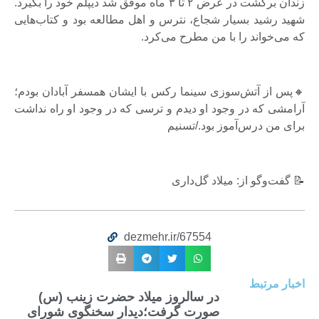
زندان برگشت در عرض ۲ تا ۳ ماه موفق شد دیپلم خود را بگیرد.
شهید رشید بسیار شجاع، نترس و اهل مطالعه بود و کتاب‌هایی
که می‌خواند را با من مطرح می‌کرد.
🔸پس از آتش‌سوزی سینما رکس با ایشان همسفر آبادان بودم؛
آرامشی که در وجود او دیدم و ترسی که در وجود او راه نداشت
برای من درس‌آموز بود./تسنیم
📝 گفت‌وگو از: میلاد گل‌داری
dezmehr.ir/67554
اخبار مرتبط
در سالروز میلاد حضرت زینب (س)
صورت گرفت؛دیدار سخنگوی شورای