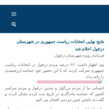
درباره ما
ارسال خبر
ارتباط با ما
پرونده ویژه
اخبار ایران و جهان
اخبار دزفول
گزارش های ویدویی
اخبار خوزستان
نتایج نهایی انتخابات ریاست جمهوری در شهرستان
دزفول اعلام شد
فرماندار ویژه شهرستان دزفول:
وی اظهار داشت :۶۶ درصد مردم دزفول در انتخابات ریاست
جمهوری شرکت کردند که با این حضور خود حماسه ارزشمندی
را رقم زدند.
احسانی نیا از مردم بزرگوار و متدین دزفول و مردم سراسر
کشور که حماسه ماندگاری در تاریخ ثبت کردند تشکر کردند و
گفت:به داشتن چنین مردمی افتخار می کنم.