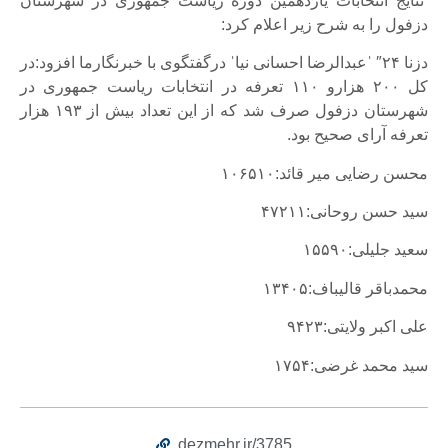
نتایج انتخابات یازدهمین دوره ریاست جمهوری در شهرستان
دزفول را به شرح زیر اعلام کرد:
دزنا ۲۴″ ˈعبدالرضا احسانی نیاˈ درگفتگوی با خبرنگارما افزود:در
کل ۲۰۰ هزارو ۱۱۰ تعرفه در انتخابات ریاست جمهوری در
شهرستان دزفول صرف شد که از این تعداد بیش از ۱۹۳ هزار
تعرفه آرای صحیح بود.
محسن رضایی میر قائد:۱۰۶۵۱۰
سید حسن روحانی:۴۷۲۱۱
سعید جلیلی:۱۵۵۹۰
محمدباقر قالیباف:۱۳۴۰۵
علی اکبر ولایتی:۹۴۲۳
سید محمد غرضی:۱۷۵۴
dezmehr.ir/3785