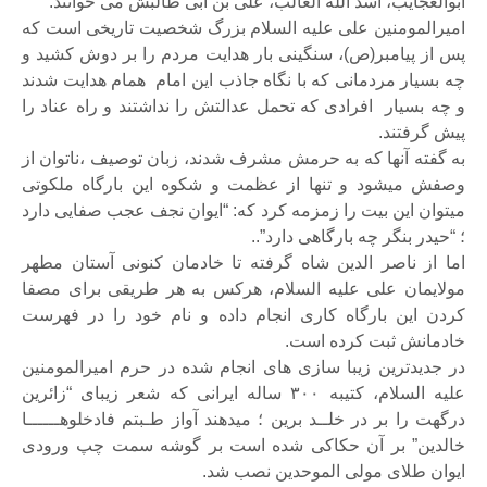
ابوالعجایب، اسد الله الغالب، علی بن ابی طالبش می خوانند.
امیرالمومنین علی علیه السلام بزرگ شخصیت تاریخی است که
پس از پیامبر(ص)، سنگینی بار هدایت مردم را بر دوش کشید و
چه بسیار مردمانی که با نگاه جاذب این امام همام هدایت شدند
و چه بسیار افرادی که تحمل عدالتش را نداشتند و راه عناد را
پیش گرفتند.
به گفته آنها که به حرمش مشرف شدند، زبان توصیف ،ناتوان از
وصفش می‏شود و تنها از عظمت و شکوه این بارگاه ملکوتی
می‎توان این بیت را زمزمه کرد که: “ایوان نجف عجب صفایی دارد
؛ “حیدر بنگر چه بارگاهی دارد”..
اما از ناصر الدین شاه گرفته تا خادمان کنونی آستان مطهر
مولایمان علی علیه السلام، هرکس به هر طریقی برای مصفا
کردن این بارگاه کاری انجام داده و نام خود را در فهرست
خادمانش ثبت کرده است.
در جدیدترین زیبا سازی های انجام شده در حرم امیرالمومنین
علیه السلام، کتیبه‏ ۳۰۰ ساله ایرانی که شعر زیبای “زائرین
درگهت را بر در خلــد برین ؛ می‎دهند آواز طـبتم فادخلوهــــــا
خالدین” بر آن حکاکی شده است بر گوشه سمت چپ ورودی
ایوان طلای مولی الموحدین نصب شد.