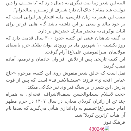
البته این شعر زیبا بیت دیگری به دنبال دارد که “تا نجـــف را دین
دولـت شد مقام ؛ خاک آن دارد شـرف از زمـــزم بیت‎الحرام”.
نصب این شعر به زبان فارسی، مایه افتخار هر ایرانی است که
بر خود ببالد و سعی بر این داشته باشد گام هایی فراتر برای
اثبات نوکری به محضر مبارک حضرتش بر دارد.
به گفته شاهدان عینی این کتیبه حدود ۳۰۰ سال قدمت دارد که
روز یکشنبه ۱۰ شهریور ماه بر ورودی ایوان طلای حرم باصفای
مولایمان امیرالمومنین علی(ع) آرام گرفت.
این کتیبه تاریخی پس از تلاش فراوان خادمان و ترمیم، آماده
نصب گردید.
نقل است که خالق شعر منقوش روی این کتیبه، مرحوم «حاج
عباس افجه‌اي» فرزند «سيف‌الاشراف» است که پس از فوت
پدرش، این شعر را بر سنگ قبر وی نیز حکاکی می‏کند.
حجت‌الاسلام سيدابوالحسن سيف‌الاشراف افجه‌اي، به همراه
چند تن از زائران كربلاي معلي، در سال ۱۳۰۷ در حرم مطهر
امام حسين(ع) تصميم به راه‌اندازي هيأتي مي‌گيرند كه بعدها نام
آن هيأت “زائرين كربلا” شد.
فرهنگ نیوز