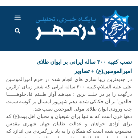
درباره ما
ارسال خبر
ارتباط با ما
پرونده ویژه
اخبار ایران و جهان
اخبار دزفول
گزارش های ویدویی
اخبار خوزستان
نصب کتیبه ۳۰۰ ساله ایرانی بر ایوان طلای
امیرالمومنین(ع) + تصاویر
در جدیدترین زیبا سازی های انجام شده در حرم امیرالمومنین
علی علیه السلام،کتیبه ۳۰۰ ساله ایرانی که شعر زیبای “زائرین
درگهت را بر در خلــد برین ؛ می‎دهند آواز طـبتم فادخلوهــــــا
خالدین” بر آن حکاکی شده، دهم شهریور امسال بر گوشه سمت
چپ ورودی ایوان طلای مولی الموحدین نصب شد.
دهها قرن است که نه تنها برای شیعیان و محبان اهل بیت(ع) که
برای آزادی خواهان و عدالت طلبان جهان شهری مقدس
محسوب شده است که همگان را به یاد بزرگمردی می اندازد که