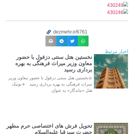
dezmehr.ir/6761
اخبار مرتبط
نخستین هتل سنتی دزفول با حضور
معاون وزیر میراث فرهنگی به بهره
برداری رسید
♨️نخستین هتل سنتی دزفول با حضور معاون وزیر
میراث فرهنگی به بهره برداری رسید 🔹بوتیک
هتل «ماندگار» به عنوان
تحویل فرش های اختصاصی حرم مطهر
حضرت سبزقبا علیه‌السلام