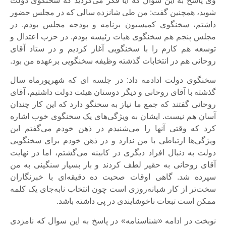
وی پاسخ به این سوال که آیا فکر می‌‌کردید که سخنگوی دولت
شوید، همچنین گفت: من طی شانزده سالی که در مجلس حضور
داشتم، سخنگوی کمیسیون برنامه و بودجه مجلس بودم. در
مجلس پنجم هم سخنگوی هیات رئیسه بودم. در حزب اعتدال و
توسعه هم کارم را با سخنگویی آغاز کردیم و در ستاد آقای
روحانی هم در انتخابات گذشته وظیفه سخنگویی برعهده من بود.
سخنگوی دولت ادادمه داد: در جلسه ای که شهریورماه سال
گذشته با آقای روحانی و دیگر دوستان هیئت دولت داشتیم، آقای
روحانی گفتند که جمع ما نیاز به سخنگو دارد که این کار چندان
آسان هم نیست. ایشان به ویژگی‌های یک سخنگوی خوب اشاره
کرد که وقتی آنها را می‌شنیدم در ذهن خودم می‌گفتم این
ویژگی‌ها ارتباطی با من ندارد و در ذهن خودم برای سخنگویی
دولت به دنبال افراد دیگری در کابینه می‌گشتم، اما در نهایت
آقای روحانی به حقیر لطف کردند و بار بسیار سنگینی به من
سپرده شد. گاهی اوقات صحبت ده دقیقه‌ای با خبرنگاران
سخت‌تر از کار شبانه‌روزی است چون انتخاب نابه‌جای یک کلمه
ممکن است تبعات ناخوشایندی در پی داشته باشد.
نوبخت در ادامه «شناسنامه» در پاسخ به این سوال که نامزدی