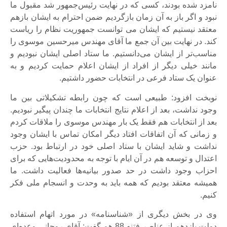
نامزد شده بودند، کسی که در نهایت رئیس‌جمهور شد مقبول ما
نبود و اگر باز به آن زمان بازگردیم ضمن احترام به ایشان بازهم
معتقد نیستیم که ایشان می توانست جمهوریت نظام را ریاست
کند. در نهایت بین آن جمع ما آقای مهندس میرحسین موسوی را
مناسب‌تر از ایشان می‌دانستیم. ما ستاد اصلی ایشان نبودیم و
مانند خیلی دیگر از افراد از ایشان اعلام حمایت کردیم و به
عنوان یک ستاد فرعی در انتخابات حضور داشتیم.
نوبخت افزود: طبیعی است که چون رابطه تشکیلاتی بین ما
وجود نداشت، بعد از اعلام نتایج انتخابات ما چندان پیگیر نبودیم.
بعد از انتخابات هم فقط یک بار مهندس موسوی را ملاقات کردم
و زمانی که آن اتفاقات افتاد دیگر امکان تماس با ایشان وجود
نداشت و شاید ایشان با ستاد اصلی خود در ارتباط بود. حزب
اعتدال و توسعه هم در آن ایام با توجه به محدودیت‌هایی که برای
احزاب وجود داشت در حد صدور بیانیه‌ها فعالیت داشت. ما
همیشه معتقد بودیم که همه باید به وحدت و انسجام ملی فکر
کنیم.
وی در بخش دیگری از «شناسنامه» در مورد اتهام استفاده
دولت یازدهم از عناصر فتنه 88 هم گفت: آقای روحانی وعده‌ای