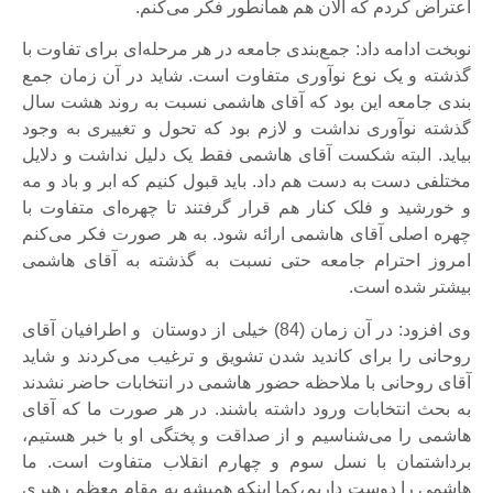
اعتراض کردم که الان هم همانطور فکر می‌کنم.
نوبخت ادامه داد: جمع‌بندی جامعه در هر مرحله‌ای برای تفاوت با
گذشته و یک نوع نوآوری متفاوت است. شاید در آن زمان جمع
بندی جامعه این بود که آقای هاشمی نسبت به روند هشت سال
گذشته نوآوری نداشت و لازم بود که تحول و تغییری به وجود
بیاید. البته شکست آقای هاشمی فقط یک دلیل نداشت و دلایل
مختلفی دست به دست هم داد. باید قبول کنیم که ابر و باد و مه
و خورشید و فلک کنار هم قرار گرفتند تا چهره‌ای متفاوت با
چهره اصلی آقای هاشمی ارائه شود. به هر صورت فکر می‌کنم
امروز احترام جامعه حتی نسبت به گذشته به آقای هاشمی
بیشتر شده است.
وی افزود: در آن زمان (84) خیلی از دوستان و اطرافیان آقای
روحانی را برای کاندید شدن تشویق و ترغیب می‌کردند و شاید
آقای روحانی با ملاحظه حضور هاشمی در انتخابات حاضر نشدند
به بحث انتخابات ورود داشته باشند. در هر صورت ما که آقای
هاشمی را می‌شناسیم و از صداقت و پختگی او با خبر هستیم،
برداشتمان با نسل سوم و چهارم انقلاب متفاوت است. ما
هاشمی را دوست داریم،کما اینکه همیشه به مقام معظم رهبری