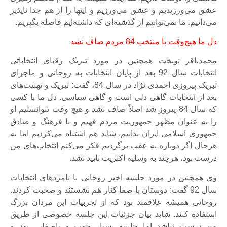
عشق می‌ورزیدیم و عشق می‌ورزیم و اینها را از هم جدا ناپذیر
می‌دانیم. ما نمی‌توانیم از گذشته‌ای که داشته‌ایم فاصله بگیریم.
دل ما هیچ‌وقت با منتخب 84 مردم صاف نشد
محمدباقر نوبخت همچنین در مورد تبریک رقبای انتخاباتی
انتخابات سال 92 بعد از پایان انتخابات به روحانی و ماجرای
تبریک پیروزی احمدی نژاد در سال 84، گفت: تبریک و تهنیت‌های
بعد از انتخابات گاهی دلی است و گاهی سیاسی. دل ما با کسی
که سال 84 پیروز شد اصلاً صاف نشد و هیچ وقت نتوانستیم او
را به عنوان مظهر جمهوریت مردم فهیم و با فرهنگ و صادق
جمهوری اسلامی ایران بدانیم. شاید هم اشتباه می‌کردیم اما به
هرحال اگر دوباره به عقب برگردیم فکر می‌کنم انتخاب‌های من
درست بود، هرچند به وسلیه اکثریت تایید نشد.
وی همچنین در مورد جلسه اخیر روحانی با نامزدهای انتخابات
سال 92 گفت: دوستان با صفا کنار هم نشستند و صحبت کردند.
روحانی همیشه علاقمند بود که از تجربیات این مردان بزرگ
استفاده کنند. شاید بیان جزئیات این جلسه خصوصی از طریق
من درست نباشد اما جلسه بسیار خوب و باصفایی بود و