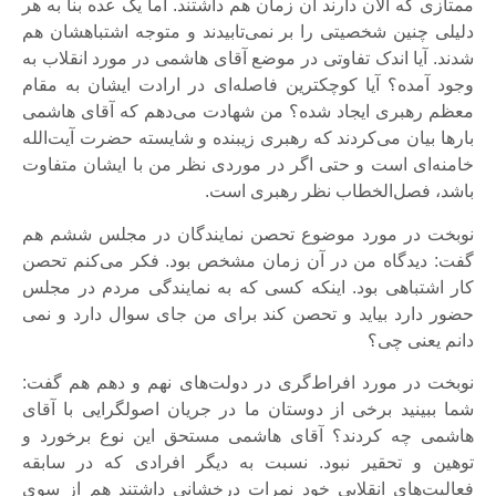
ممتازی که الان دارند آن زمان هم داشتند. اما یک عده بنا به هر
دلیلی چنین شخصیتی را بر نمی‌تابیدند و متوجه اشتباهشان هم
شدند. آیا اندک تفاوتی در موضع آقای هاشمی در مورد انقلاب به
وجود آمده؟ آیا کوچکترین فاصله‌ای در ارادت ایشان به مقام
معظم رهبری ایجاد شده؟ من شهادت می‌دهم که آقای هاشمی
بارها بیان می‌کردند که رهبری زیبنده و شایسته حضرت آیت‌الله
خامنه‌ای است و حتی اگر در موردی نظر من با ایشان متفاوت
باشد، فصل‌الخطاب نظر رهبری است.
نوبخت در مورد موضوع تحصن نمایندگان در مجلس ششم هم
گفت: دیدگاه من در آن زمان مشخص بود. فکر می‌کنم تحصن
کار اشتباهی بود. اینکه کسی که به نمایندگی مردم در مجلس
حضور دارد بیاید و تحصن کند برای من جای سوال دارد و نمی
دانم یعنی چی؟
نوبخت در مورد افراط‌گری در دولت‌های نهم و دهم هم گفت:
شما ببینید برخی از دوستان ما در جریان اصولگرایی با آقای
هاشمی چه کردند؟ آقای هاشمی مستحق این نوع برخورد و
توهین و تحقیر نبود. نسبت به دیگر افرادی که در سابقه
فعالیت‌های انقلابی خود نمرات درخشانی داشتند هم از سوی