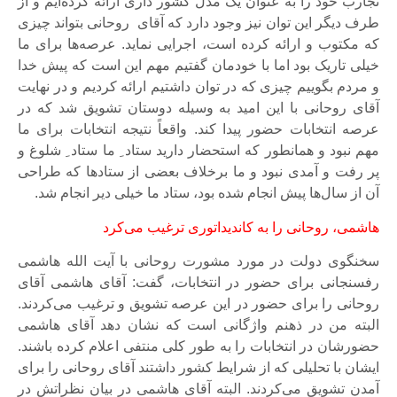
تجارب خود را به عنوان یک مدل کشور داری ارائه کرده‌ایم و از
طرف دیگر این توان نیز وجود دارد که آقای روحانی بتواند چیزی
که مکتوب و ارائه کرده است، اجرایی نماید. عرصه‌ها برای ما
خیلی تاریک بود اما با خودمان گفتیم مهم این است که پیش خدا
و مردم بگوییم چیزی که در توان داشتیم ارائه کردیم و در نهایت
آقای روحانی با این امید به وسیله دوستان تشویق شد که در
عرصه انتخابات حضور پیدا کند. واقعاً نتیجه انتخابات برای ما
مهم نبود و همانطور که استحضار دارید ستاد ِ ما ستاد ِ شلوغ و
پر رفت و آمدی نبود و ما برخلاف بعضی از ستادها که طراحی
آن از سال‌ها پیش انجام شده بود، ستاد ما خیلی دیر انجام شد.
هاشمی، روحانی را به کاندیداتوری ترغیب می‌کرد
سخنگوی دولت در مورد مشورت روحانی با آیت الله هاشمی
رفسنجانی برای حضور در انتخابات، گفت: آقای هاشمی آقای
روحانی را برای حضور در این عرصه تشویق و ترغیب می‌کردند.
البته من در ذهنم واژگانی است که نشان دهد آقای هاشمی
حضورشان در انتخابات را به طور کلی منتفی اعلام کرده باشند.
ایشان با تحلیلی که از شرایط کشور داشتند آقای روحانی را برای
آمدن تشویق می‌کردند. البته آقای هاشمی در بیان نظراتش در