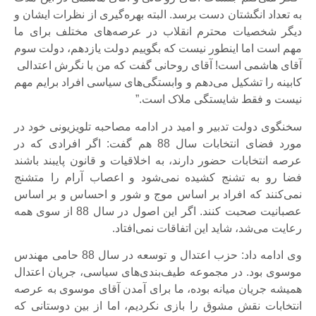
به تعداد انگشتان دست برسد. البته بهره‌گیری از نظرات ایشان و
دیگر شخصیات محترم انقلاب در عرصه‌های مختلف برای ما
مهم است اما اینطور نیست که بگوییم دولت یازدهم، دولت سوم
آقای هاشمی است! آقای روحانی گفت که من با نگرش اعتدالی
کابینه را تشکیل می‌دهم و وابستگی‌های سیاسی افراد برایم مهم
نیست و فقط شایستگی ملاک است.”
سخنگوی دولت تدبیر و امید در ادامه مصاحبه تلویزیونی خود در
مورد فضای انتخابات سال 88 هم گفت: اگر افرادی که در
عرصه انتخابات حضور دارند، به اخلاقیات و قانون پایبند باشند
فضا رو به تشنج کشیده نمی‌شود و اعصاب آرام را متشنج
نمی‌کنند که افراد بر اساس موج و شور و احساس و بر اساس
عصبانیت صحبت کنند. اگر این اصول در سال 88 از سوی همه
رعایت می‌شد، شاید این اتفاقات نمی‌افتاد.
وی ادامه داد: حزب اعتدال و توسعه در سال 88 حامی مهندس
موسوی بود. در مجموعه طیف‌بندی‌های سیاسی، جریان اعتدال
همیشه جریان میانه بوده، ما برای آمدن آقای موسوی به عرصه
انتخابات نقش مشوق را بازی نکردیم، اما از بین دوستانی که