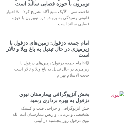
توبیرون با حوزه قضایی سالند است
#اختصاصی 🔻یک منبع آگاه تشریح کرد؛ ♨️اختیار
قانونی رسیدگی به پرونده دره توبیرون با حوزه
قضایی سالند است
امام جمعه دزفول: زمین‌های دزفول با
زیرمیزی در حال تبدیل به باغ ویلا و تالار
است
🔴⚡امام جمعه دزفول: زمین‌های دزفول با
زیرمیزی در حال تبدیل به باغ ویلا و تالار است
حجت الاسلام بهرام
بخش آنژیوگرافی بیمارستان نبوی
دزفول به بهره برداری رسید
خش آنژیوگرافی و جراحی قلب و کلینیک
تشخیصی و درمانی واریس بیمارستان آیت الله
نبوی دزفول روز پنجشنبه در آیینی