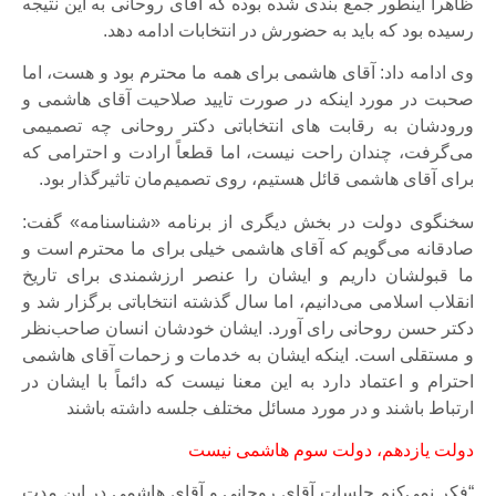
ظاهراً اینطور جمع بندی شده بوده که آقای روحانی به این نتیجه
رسیده بود که باید به حضورش در انتخابات ادامه دهد.
وی ادامه داد: آقای هاشمی برای همه ما محترم بود و هست، اما
صحبت در مورد اینکه در صورت تایید صلاحیت آقای هاشمی و
ورودشان به رقابت های انتخاباتی دکتر روحانی چه تصمیمی
می‌گرفت، چندان راحت نیست، اما قطعاً ارادت و احترامی که
برای آقای هاشمی قائل هستیم، روی تصمیم‌مان تاثیرگذار بود.
سخنگوی دولت در بخش دیگری از برنامه «شناسنامه» گفت:
صادقانه می‌گویم که آقای هاشمی خیلی برای ما محترم است و
ما قبولشان داریم و ایشان را عنصر ارزشمندی برای تاریخ
انقلاب اسلامی می‌دانیم، اما سال گذشته انتخاباتی برگزار شد و
دکتر حسن روحانی رای آورد. ایشان خودشان انسان صاحب‌نظر
و مستقلی است. اینکه ایشان به خدمات و زحمات آقای هاشمی
احترام و اعتماد دارد به این معنا نیست که دائماً با ایشان در
ارتباط باشند و در مورد مسائل مختلف جلسه داشته باشند
دولت یازدهم، دولت سوم هاشمی نیست
“فکر نمی‌کنم جلسات آقای روحانی و آقای هاشمی در این مدت