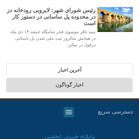
رئیس شورای شهر: لایروبی رودخانه دز
در محدوده پل ساسانی در دستور کار
است
سید باقر موسوی فخر شامگاه جمعه ۱۴ دی ماه
در همایش سالروز ثبت ملی شدن پل باستانی
دزفول در سالن
آخرین اخبار
اخبار گوناگون
دسترسی سریع