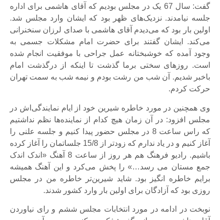
گفت: سال 67 یک در مجلس بودیم که آقای هاشمی برای اداره
جلسه نیامدند. نزدیک‌های ظهر بود که ایشان وارد مجلس شد.
اولین بار بود که می‌دیدم آقای هاشمی با صدای لرزان سنخنرانی
می‌کند. ایشان گفتند برای حضرت امام مشکلات جسمی به
وجود آمده که خوشبختانه عمل جراحی با موفقیت انجام شده
است. روزهای سختی برما گذشت تا اینکه از درگذشت امام
باخبر شدیم. آن شب من رشت بودم و نیمه شب به سمت تهران
حرکت کردم.
وی همچنین در مورد خاطره شیرین خود از ایام نمایندگی‌اش در
مجلس افزود: در آن زمان هیچ کدام از نماینده‌ها نظم نداشتیم
که راس ساعت 8 در مجلس حضور پیدا کنیم و جلسه علنی را
آغاز کنیم و در یاد ندارم که زودتر از 15/8 جلساتمان را آغاز کرده
باشیم. رادیو فرهنگ هم هر روز از ساعت 8 آهنگ «اندک اندک
جمع مستان می رسد…» را پخش می‌کرد و این آهنگ همیشه
برایم خاطره انگیز بود. شاید شیرین‌تر خاطره من در مجلس
روزی بود که آزادگان برای اولین بار وارد کشور شدند.
نوبخت در ادامه در مورد انتخابات مجلس ششم و رای نیاوردن