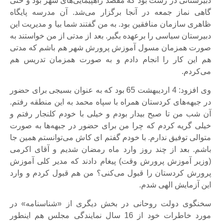
دبیرستانی در رشت بود که مقصد راهپیمایی‌های شهر بود و حتی
گاهی نماز جمعه در آنجا برگزار می‌شد. آن مدرسه پایگاه
ظاهری سازمان منافقین بود. به من گفتند شما بیا و مدیریت این
دبیرستان سیاسی را برعهده بگیر. بعد از مدتی از من خواستند به
صورت همزمان مسول آموزش پرورش شهر هم باشم که مدتی
هم این کار را انجام دادم و به صورت همزمان تدریس هم
می‌کردم.
وی افزود: 4 اردیبهشت 65 بود که به عنوان بسیجی برای حضور
در جبهه‌های کردستان همراه با سپاه محمد به این منطقه رفتم.
آن شب من تا صبح بیدار بودم و خیلی با خودم کلنجار رفتم و
خیلی گریه کردم که چرا من برای حضور در جبهه‌ها به صورت
متوالی توفیق ندارم. با خودم گفتم ای کاش می‌توانستم همین جا
باشم. بعد از چند روز وارد ماه رمضان شدیم و آقای اکرمی
(وزیر آموزش پرورش وقت) پیغام دادند که مدیر کلی آموزش
پرورش کردستان را قبول می‌کنی؟ من هم قبول کردم و وارد
این آزمایش الهی شدم.
سخنگوی دولت روحانی در بخش دیگری از «شناسنامه» در
مورد خاطرات خود از 16 سال نمایندگی مجلس هم اینطور