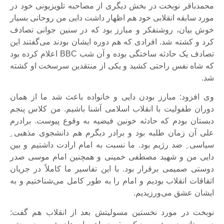
محمدباقر نوبخت در بخش دیگری از مصاحبه تلویزیونی خود در
مورد سابقه انقلابی خود هم اظهار داشت دایی من روحانی بسیار
خوش بیان، روشنفکر و مبارز بود که در سنین جوانی تصادف
کرد و کشته شد. افرادی که هم دوره ایشان بودند می‌گفتند این
تصادف یک حادثه ساختگی بوده و آن شب BBC اعلام کرده بود
که شاه نفس راحتی کشید و یکی از منتقدین سرسخت او کشته
شد.
وی افزود: مبارز بودن دایی و خانواده باعث شد ما از همان
دوران طفولیت با انقلاب اسلامی آشنا باشیم. من کلاس پنجم
دبستان بودم که حادثه خونین فیضیه به وقوع پیوست. برادرم
علی آن زمان طلبه بود و برادر دیگرم هم دانشجوی مذهبی ِ
سیاسی ِ ضد رژیم بود. ما نسبت به امام ارادت داشتیم و بین
دایی من و شهید مصطفی خمینی و همچنین امام موسی صدر
دوستی صمیمی برقرار بود. با این تفاسیر ما کاملاً در جریان
اتفاقات انقلاب بودیم و امام را به طور کامل می‌شناختیم و به
ایشان عشق می‌ورزیدیم.
نوبخت در مورد نخستین مسولیتش بعد از انقلاب هم گفت: