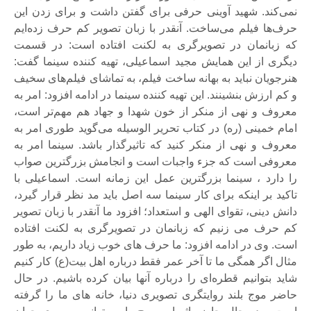
نمی‌کند. شهید آوینی حرفی برای گفتن داشت و برای زدن این
حرف‌ها فیلم می‌ساخت. آنقدر با زبان تصویر کم حرف زده‌ایم
که زبانمان در تصویرگری به لکنت افتاده است: در قسمت
دیگری از این همایش مجید اسماعیلی، تهیه کننده سینما گفت:
هنرجویان نباید به بهانه ساخت فیلم، به تماشای فیلم‌های سخیف
و کم ارزش بنشینند. این تهیه کننده سینما در ادامه افزود: امر به
معروف و نهی از منکر از خون شهدا و جهاد هم مهم‌تر است،
امام خمینی (ره) در کتاب تحریر الوسیله می‌گوید طوری امر به
معروف و نهی از منکر کنید که تاثیرگذار باشد. سینما امر به
معروفی است که جزء واجبات است و انجامش بزرگترین صواب
را دارد ، سینما بزرگترین عمل این زمانه است. اسماعیلی با
تاکید بر اینکه برای کار سینما سه اصل باید مد نظر قرار گیرد،
دانش دینی، تقوای الهی و استعداد؛ افزود ما آنقدر با زبان تصویر
کم حرف می زنیم که زبانمان در تصویرگری به لکنت افتاده
است. وی در ادامه افزود: ما حرف های خوب زیاد داریم، به طور
مثال اگر همگی ما تا آخر عمر فقط درباره اهل بیت(ع) کار کنیم
شاید بتوانیم قطره‌ای را درباره آنها بیان کرده باشیم. در حال
حاضر موج بلند روایتگری تصویری دنیا، خانه های ما را گرفته