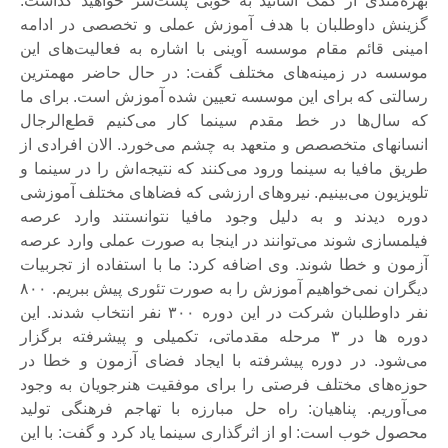
بهره‌مندی از کمک اساتید به خوبی پشت‌سر خواهید گذاشت.
گزینش داوطلبان با هدف آموزش عملی و تخصصی در ادامه
امینی قائم مقام موسسه آوینی با اشاره به فعالیت‌های این
موسسه در زمینه‌های مختلف گفت: در حال حاضر مهمترین
رسالتی که برای این موسسه تعیین شده آموزش است. برای ما
که سال‌ها در خط مقدم سینما کار می‌کنیم قطع‌الرجال
انسانهای متخصصص و متعهد به چشم می‌خورد. الان افرادی از
طریق مافیا به سینما ورود می‌کنند که نتیجه‌اش را در سینما و
تلویزیون می‌بینیم. نیروهای ارزشی که فضاهای مختلف آموزشی
دوره دیدند و به دلیل وجود مافیا نتوانستند وارد عرصه
فیلمسازی شوند می‌توانند در اینجا به صورت عملی وارد عرصه
آزمون و خطا شوند. وی اضافه کرد: ما با استفاده از تجربیات
دیگران نمی‌خواهیم آموزش را به صورت تئوری پیش ببریم. ۸۰۰
نفر داوطلبان شرکت در این دوره ۳۰۰ نفر انتخاب شدند. این
دوره ها در ۳ مرحله مقدماتی، تکمیلی و پیشرفته برگزار
می‌شود. در دوره پیشرفته با ایجاد فضای آزمون و خطا در
حوزه‌های مختلف فرصتی را برای موفقیت هنرجویان به وجود
می‌آوریم. پناهیان: راه حل مبارزه با تهاجم فرهنگی تولید
محصول خوب است: او از اثرگذاری سینما یاد کرد و گفت: با این