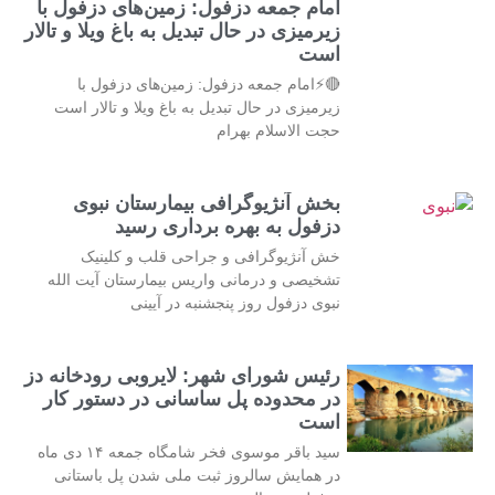
امام جمعه دزفول: زمین‌های دزفول با
زیرمیزی در حال تبدیل به باغ ویلا و تالار
است
🔴⚡امام جمعه دزفول: زمین‌های دزفول با
زیرمیزی در حال تبدیل به باغ ویلا و تالار است
حجت الاسلام بهرام
بخش آنژیوگرافی بیمارستان نبوی
دزفول به بهره برداری رسید
خش آنژیوگرافی و جراحی قلب و کلینیک
تشخیصی و درمانی واریس بیمارستان آیت الله
نبوی دزفول روز پنجشنبه در آیینی
رئیس شورای شهر: لایروبی رودخانه دز
در محدوده پل ساسانی در دستور کار
است
سید باقر موسوی فخر شامگاه جمعه ۱۴ دی ماه
در همایش سالروز ثبت ملی شدن پل باستانی