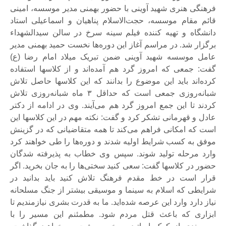
فرهنگی هنری شهید آوینی با حضور بهمنی مدیر موسسه، امینی
قائم مقام موسسه، حجت‌الاسلام پناهیان و اسماعیلی استاد
دانشگاه و تهیه کننده فیلم سینه سرخ در سالن سیدالشهداء
برگزار شد. در مراسم آغاز این دوره‌ها نخست حمید بهمنی مدیر
عامل موسسه شهید آوینی ضمن تبریک میلاد امام رضا (ع)
گفت: جمعی که امروز گرد هم آمده‌اند و از کلاسها استفاده
کرده‌اند باید این موضوع را بدانند که این کلاسها حاصل تلاش
شبانه‌روزی جمعی است که حداقل ۳ ماه شبانه‌روزی تلاش
کردند تا این جمع امروز گرد هم می‌آیند. وی در ادامه از دکتر
عادل و قهرمانی تشکر کرد و گفت: نکته مهم در این کلاسها این
است که امکانی فراهم می‌کند تا همه متقاضیانی که در گزینش
موفق به کسب شرایط اولیه شدند و دوره‌ها را طی خواهند کرد
وارد مرحله تولید شوند. سپس وی خطاب به پذیرفته شدگان
حضور در کلاسها گفت: سعی کنید سختی‌ها را به جان بخرید. اگر
قرار است در خط مقدم فرهنگ تلاش کنید باید بدانید در
شرایطی که اسلام به سینما و موسیقی بیشتر از جنگ مسلحانه
نیاز دارد وارد این عرصه شده‌اید. ما به قدرت بشری نیازمندیم تا
ابزاری که باعث قتل مردم شود. مطمئنم این مسیر را با