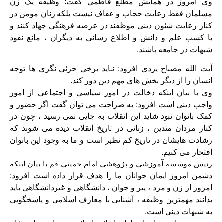
وی امروز در همایش مطلع فاطمی گفت: وظیفه یک زن
مسلمان فقط رعایت حجاب و عفاف نیست بلکه زنان مومن در
کنار رعایت شئون دینی موظفند در عرصه فرهنگی جهاد کنند و
با کسب علم و دانش و اطلاع رسانی به دیگران ، مانع نفوذ
شبهات در جامعه باشند.
آیت الله مصباح یزدی افزود: نباید برخی جزئی نگری ها توجه
انسان را از دیگر بخش های مهم دین دور کند.
وی با بیان اینکه دخالت در امور سیاسی و اجتماعی از امور
واجب دینی است افزود: به صراحت می توان گفت اگر حضور و
کمک بانوان نبود شاید این انقلاب به جایی نمی رسید ، چون در
کنار مردان متدین ، زنانی در تاریخ انقلاب دیده می شوند که
رشادت هایشان در تاریخ کم نظیر است و ما به وجود این بانوان
افتخار می کنیم.
رئیس موسسه آموزشی و پژوهشی امام خمینی قم با بیان اینکه
دشمن امروز ایمان جوانان ما را هدف قرار داده است افزود:
امروز از زن و مرد ، پیر و جوان ، دانشگاهی و غیردانشگاهی باید
بدانند مهمترین وظیفه ، آشنایی با معارف اسلامی و پاسخگویی
به شبهات دینی است.