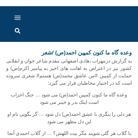
درباره ما
ارسال خبر
ارتباط با ما
پرونده ویژه
اخبار ایران و جهان
اخبار دزفول
گزارش های ویدویی
اخبار خوزستان
وعده گاه ما کنون کمپین احمد(ص) /شعر
به گزارش دزمهراب ،هادی اصفهانی مقدم شاعر جوان و انقلابی
کشور نیز در اعتراض به اهانت های اخیر به پیامبر اکرم(ص) و
حمایت از کمپین #من عاشق محمد(ص) هستم# شعری سروده
است که در اختیار مخاطبان قرار می گیرد:
وعده گاه ما کنون کمپین احمد(ص) می شود … جنگ احزاب
است اینک بدر و خیبر می شود
هر دلی را بنگری با عشق احمد(ص) دل شود … گر بگویی نام او
این دل مطهر می شود
با گلاب هر گلی شویند مگر بیت اللهش؟ … از گلاب احمدی آنجا