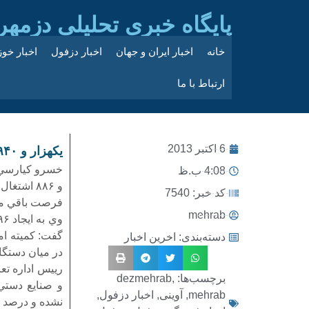
پایگاه خبری تحلیلی دزمهر
خانه
اخبار ایران و جهان
اخبار دزفول
اخبار خو
ارتباط با ما
6 اکتبر 2013
يكهزار و ۹۴۰ فرصت شغلي طي امسال در دزفول ايجاد شد
4:08 ب.ظ
و ۸۸۶ اش
کد خبر: 7540
فرصت باقي ما
mehrab
دسته‌بندی:
اخرین اخبار
در ميان دستگا
رييس اداره تع
برچسب‌ها:
,
dezmehrab
mehrab
,
آوینی
,
اخبار دزفول
,
نشده و درصد ت