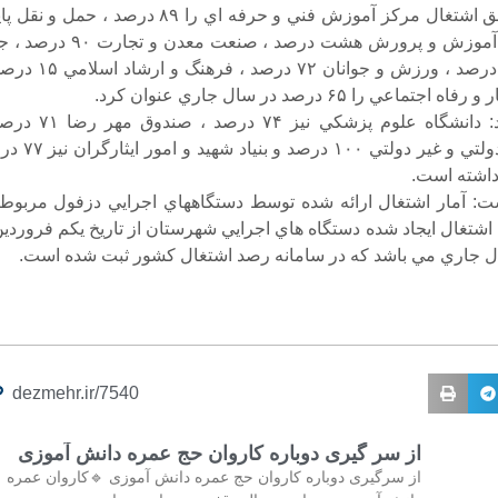
وي ميزان تحقق اشتغال مركز آموزش فني و حرفه اي را ۸۹ درصد ، حمل و ن
ها ۶۷ درصد ، آموزش و پرورش هشت درصد ، صنعت معدن و تجا
كشاورزي ۲۲ درصد ، ورزش و جوانان ۷۲ درصد ، فره
ماعي را ۶۵ درصد در سال جاري عنوان كرد.
كيارسي افزود: دانشگاه علوم پزشكي نيز ۷۴ درصد
دانشگاه هاي دولتي و غير دولتي ۱۰۰ درصد و
داشته است.
ت: آمار اشتغال ارائه شده توسط دستگاههاي اجرايي دزفول مربوط 
شتغال ايجاد شده دستگاه هاي اجرايي شهرستان از تاريخ يكم فروردين 
dezmehr.ir/7540
از سر گیری دوباره کاروان حج عمره دانش آموزی
از سرگیری دوباره کاروان حج عمره دانش آموزی 🔹کاروان عمره