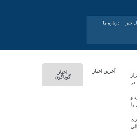
ل خبر
درباره ما
آخرین اخبار
اخبار
 سال ۱۳۹۲ را سه هزار
گوناگون
 در
د و
غال را
ري
غالي