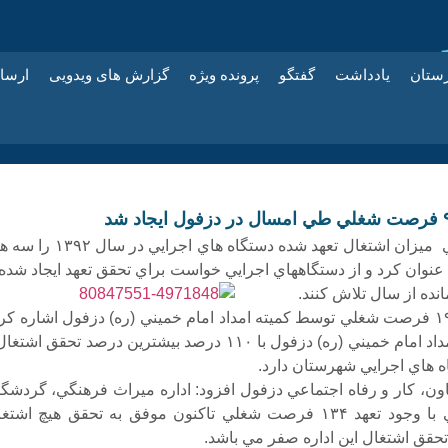
زستان
یادداشت
گفتگو
پرونده ویژه
گزارش های ویدویی
ارسا
خسرو كيارسي ميزان اشتغال تعهد شده دستگاه هاي اجرايي در
تغال عنوان كرد و از دستگاههاي اجرايي خواست براي تحقق تعهد ايجاد شده
نده از سال
تلاش كنند.
وي به ايجاد ۱۹۶ فرصت شغلي توسط كميته امداد امام خميني (ره) دزفول اشاره كر
گفت: كميته امداد امام خميني (ره) دزفول با ۱۱۰ درصد بيشترين درصد تحقق اشت
ه هاي اجرايي شهرستان دارد.
اون، كار و رفاه اجتماعي دزفول افزود: اداره ميراث فرهنگي، گردشگ
و صنايع دستي با وجود تعهد ۱۳۴ فرصت شغلي تاكنون موفق به تحقق هيچ اشت
حقق اشتغال اين اداره صفر مي باشد.