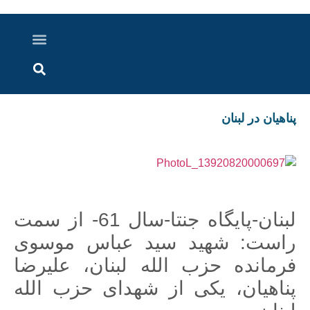
درباره ما
ارسال خبر
ارتباط با ما
پرونده ویژه
اخبار ایران و جهان
اخبار دزفول
گزارش های ویدویی
اخبار خوزستان
پناهیان در لبنان
لبنان-پایگاه جنتا-سال 61- از سمت
راست: شهید سید عباس موسوی
فرمانده حزب الله لبنان، علیرضا
پناهیان، یکی از شهدای حزب الله