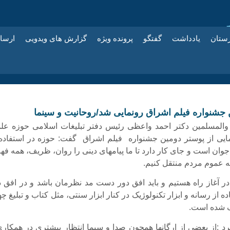
زستان
یادداشت
گفتگو
پرونده ویژه
گزارش های ویدویی
ارسا
 جشنواره فیلم اشراق رونمایی شد/روحانیت و سینما
والمسلمین دکتر احمد واعظی رئیس دفتر تبلیغات اسلامی حوزه علم
یی از پوستر دومین جشنواره فیلم اشراق گفت: حوزه در استفاده 
 جوان است و جای کار دارد تا ما پیام­های دینی را روان، ظریف، همه فه
ر به عموم مردم منتقل کنیم.
در آغاز راه هستیم و باید افق دور دست مد نظرمان باشد و در افق د
 از رسانه و ابزار تکنولوژیک در کنار ابزار سنتی، مثل کتاب و تبلیغ چ
ف شده است.
د :از بعضی از ارگانها همچون صدا و سیما انتظار بیشتری در همکاری