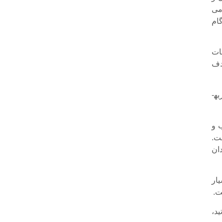
می
گام
ات
دف
وی گفت: هدف دیگر ایجاد تعامل سازنده بین فیلم سازان و حوزویان است که در تجربه­
 و
ت.
ان
ار
ت.
ید،