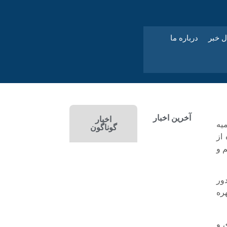
ل خبر
درباره ما
آخرین اخبار
اخبار
یه
گوناگون
از
م و
ور
هره
 و