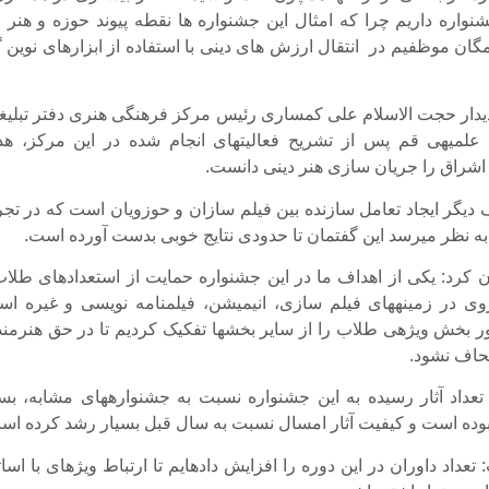
نواره داریم چرا که امثال این جشنواره ها نقطه پیوند حوزه و هنر 
مگان موظفیم در انتقال ارزش های دینی با استفاده از ابزارهای نوین 
 دیدار حجت الاسلام علی کمساری رئیس مرکز فرهنگی هنری دفتر تبلیغ
علمیه­ی قم پس از تشریح فعالیت­های انجام شده در این مرکز، ه
اشراق را جریان سازی هنر دینی دانست.
 به نظر می­رسد این گفتمان تا حدودی نتایج خوبی بدست آورده است.
کرد: یکی از اهداف ما در این جشنواره حمایت از استعدادهای طلاب
ی در زمینه­های فیلم سازی، انیمیشن، فیلم­نامه نویسی و غیره اس
ر بخش ویژه­ی طلاب را از سایر بخش­ها تفکیک کردیم تا در حق هنرمند
حاف نشود.
 تعداد آثار رسیده به این جشنواره نسبت به جشنواره­های مشابه، بسی
ده است و کیفیت آثار امسال نسبت به سال قبل بسیار رشد کرده اس
داد داوران در این دوره را افزایش داده­ایم تا ارتباط ویژه­ای با اسات