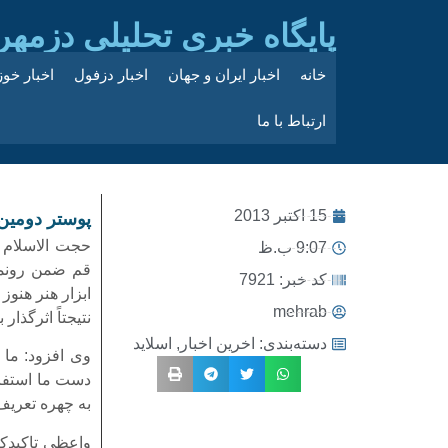
پایگاه خبری تحلیلی دزمهر
خانه
اخبار ایران و جهان
اخبار دزفول
اخبار خو
ارتباط با ما
15 اکتبر 2013
پوستر دومین
حجت الاسلام 
9:07 ب.ظ
قم ضمن رونما
کد خبر: 7921
ابزار هنر هنوز
mehrab
نتیجتاً اثرگذا
دسته‌بندی:
اخرین اخبار
,
اسلاید
وی افزود: ما 
دست ما استفاده
به چهره تعری
واعظی تاکیدکر