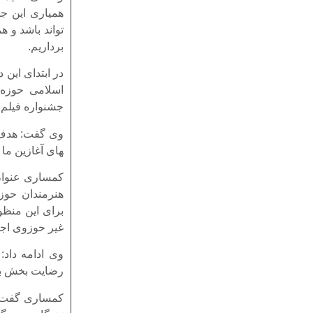
همیاری این جش
تواند باشد و ه
برداریم.
در ابتدای این
اسلامی حوزه 
جشنواره فیلم 
های آغازین ما
کمساری عنوان 
هنرمندان حوزو
برای این منظو
غیر حوزوی اج
وی ادامه داد:
رضایت بخش بو
کمساری گفت: تع