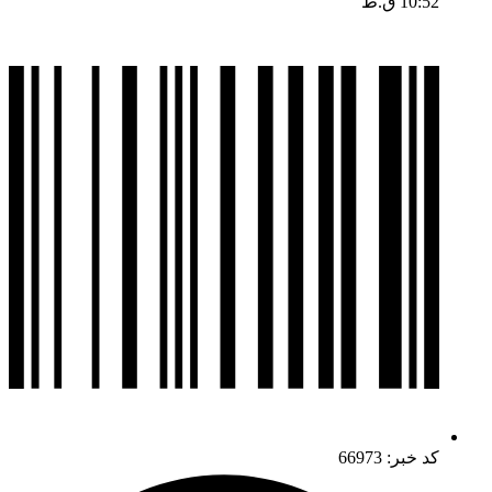
10:52 ق.ظ
کد خبر: 66973