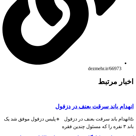
dezmehr.ir/66973
بار مرتبط
هدام باند سرقت بعنف در دزفول
انهدام باند سرقت بعنف در دزفول 🔹پلیس دزفول موفق شد یک
ول چندین فقره