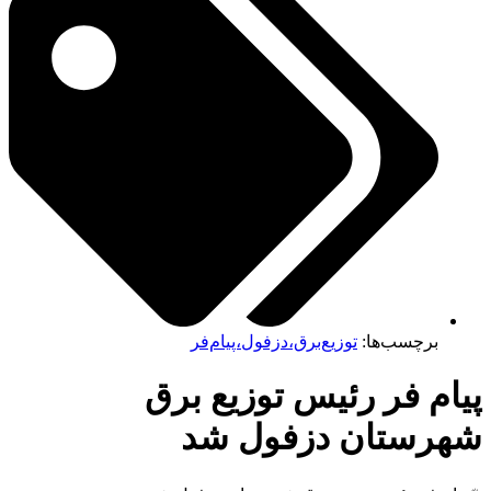
برچسب‌ها:
توزیع‌برق،دزفول،پیام‌فر
ام فر رئیس توزیع برق
هرستان دزفول شد