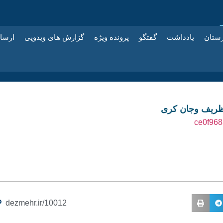
زستان
یادداشت
گفتگو
پرونده ویژه
گزارش های ویدویی
ارسا
 ظریف وجان کری
dezmehr.ir/10012