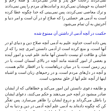
نمى‏‌كردند رعايت حق پدر و مادر نمى‏‌كردند. و صله رحم و
احسان به خويشان نمى‏‌كردند و امانت‏‌هاى مردم را پس نمى‌‏دادند
و ترك معاصى نمى‏‌كردند، پس نمى‌‏بينى كه خدا چگونه عطا كرده
است به آدمى هر خصلتى را كه صلاح او در آن است و امر دنيا و
آخرتش به آن تمام مى‏‌شود.
حكمت در آنچه آدمى از داشتن آن ممنوع شده‏
پس داده است خداوند عليم به آدمى آنچه صلاح دين و دنياى او در
آنها است، و منع كرده است از آدمى دانستن امرى چند را كه از
شأن و طاقت او نيست دانستن آنها مانند علم غيب و امور آينده
و بعضى از امور گذشته مانند آنچه در بالاى آسمان است، يا در
زير زمين است، يا در ميان درياهاست، يا در اقطار عالم هست،
و آنچه در دل‌هاى مردم است، و در رحم‌هاى زنان است و اشباه
اينها از آنچه علم آنها از خلق محجوب است.
و طايفه دعوى دانستن اين امور مى‏‌كند و خطاهائى كه از ايشان
صادر مى‏شود در آنچه خبر مى‌‏دهند و حكم مى‏‌كنند، دعواى ايشان
را باطل مى‏‌گرداند و دروغ ايشان را ظاهر مى‏‌سازد. پس تفكّر
كن كه چگونه داده‏‌اند به آدمى علم آنچه آدمى در دين و دنيا به آن