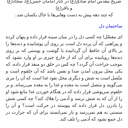
ضریح مقدس امام صادق(ع) در کنار امامان حسن(ع)، سجاد(ع)
و باقر(ع)
که چند دهه پیش به دست وهابی‌ها با خاک یکسان شد..
ساختمان دل‏
اى مفضّل! چه كسى دل را در ميان سينه قرار داده و پنهان كرده
و پيراهنى كه آن پرده دل است بر روى آن پوشانيده و دنده‌‏ها را
بر بالاى آن حافظ آن گردانيده با گوشت و پوستى كه بر روى
دنده‏‌ها رويانيده براى آن كه از خارج چيزى بر او وارد نشود كه
موجب جراحت آن گردد؟ چه كس در حلق دو منفذ قرار داده، كه
يكى محل بيرون آمدن صدا و نفس باشد كه آن حلقوم است و
متّصل است به شش و ديگرى محل‏ نفوذ غذا است كه آن را مرى
مى‏‌گويند و متصل است به معده و غذا را به معده مى‏‌رساند. و بر
حلقوم سرپوشى قرار داده كه در هنگام خوردن غذا مانع شود او
را از آن كه به شش برسد و آدمى را هلاك كند؟ چه كسى شش
را بادزن دل قرار داده كه پيوسته در حركت است؟ و آن را
سستى به هم نمى‌‏رسد و باز نمى‌‏ايستد براى آن كه حرارت در
دل جمع نشود كه آدمى را تلف كند.