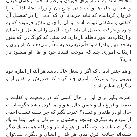
محتاج است به آب از براى‏ خوردن و وضو ساختن و غسل كردن
و شستن جامه‏‌ها و آب دادن چارپايان و زراعت‌ها، لذا آب را
فراوان گردانيده كه نبايد خريد تا آن كه آدمى را در تحصيل آن
كلفتى و مشقتى نبوده باشد، و نان را چنان مقرّر فرموده كه به
چاره و حركت تحصيل آن بايد كرد تا آدمى را آن شغل از طغيان
و ارتكاب به امور باطله باز دارد، نمى‏‌بينى كه كودكى را كه هنوز
به حد فهم و ادراك و تعلّم نرسيده به معلّم مى‏‌دهند كه از بازى و
ارتكاب امورى چند كه موجب فساد خود و اهل او مى‏شود باز
دارد؟
و هم چنين آدمى كه اگر از شغل خالى باشد هر آينه از اندازه خود
بيرون رود و مرتكب امرى چند گردد كه ضررش بر نفس او و
ديگران عظيم باشد.
عبرت بگير براى اين از حال كسى كه در رفاهيت و كفايت و
نعمت و فراغ بال و حسن حال نشو و نما كرده باشد چگونه است
حال او در طغيان و فساد؟ عبرت بگير كه چرا شبيه نيست احدى
از مردم به ديگرى چنانچه وحشيان و مرغان و غير اينها به يك
ديگر شبيه‏‌اند چنانچه- گله از آهو و اسفر و دراكه همه به يك ديگر
شبيه‌‏اند چنانچه فرق ميان هر يك از ايشان و ديگرى نمى‌‏توان