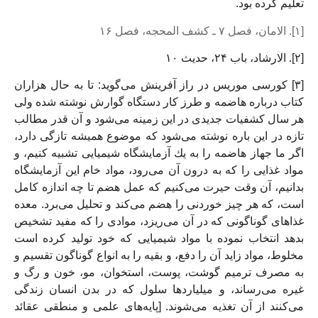
تعليم كرده بود.
[۱]. الامان، فصل ۷ ـ کشف المحجه، فصل ۱۶
[۲]. الارشاد، باب ۲۴، حدیث ۱۰
[۳] كورسى موريس در راز آفرينش مى‏‌گويد: تا به حال هزاران
كتاب درباره هاضمه و طرز كار دستگاه گوارش نوشته شده ولى
هر سال كشفيات جديدى در اين زمينه مى‏‌شود و آن قدر مطالب
تازه در اين باره نوشته مى‏‌شود كه موضوع هميشه تازگى دارد،
اگر ما جهاز هاضمه را به يك آزمايشگاه شيميايى تشبيه كنيم، و
مواد غذايى را كه به درون آن مى‏‌رود، مواد خام اين آزمايشگاه
بدانيم، آن وقت حيرت مى‏‌كنيم كه عمل هضم تا چه اندازه كامل
است، كه هر چيز خوردنى را هضم مى‏‌كند و تحليل مى‌‏برد. معده
غذاهاى گوناگونى كه در آن مى‏‌ريزد، موادى را كه مفيد تشخيص
بدهد انتخاب نموده با مواد شيميايى كه خود توليد كرده است
مخلوط، مواد زايد آن را دفع، و بقيه را به انواع گوناگون تقسيم و
به مصرف ترميم گوشت، پوست، استخوان، مو، خون و رگ و
غيره مى‏‌رساند، و ميلياردها سلول كه در بدن انسان زندگى
مى‏‌كنند از آن تغذيه مى‌‏شوند. [پايه‌‏هاى علمى و منطقى عقائد