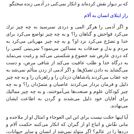
كه بر ديوار نقش كرده‌‏اند و انكار نمى‏‌كنى در آدمى زنده سخنگو.
راز ابتلاى انسان به آلام‏
و اگر آدمى را هرگز المى و دردى نمى‏رسيد به چه چيز ترك
مى‏‌كرد فواحش و گناهان را؟ و به چه چيز تواضع مى‏‌كرد براى
خدا و تضرّع مى‏‌كرد نزد او؟ و به چه چيز مهربانى مى‏‌كرد به
مردم و بذل و صدقات به مساكين مى‏‌نمود؟ نمى‏‌بينى كسى را
كه دردى عارض شد خضوع و شكستى مى‏‌كند و رغبت مى‏‌نمايد
به درگاه خدا و طلب عافيت مى‏‌كند از شافى مرض، و دست
مى‏‌گشايد به دادن تصدّق‌ها. و اگر آدمى از زدن متألم نمى‏‌شد به
چه عقاب مى‏‌كردند پادشاهان دزدان را و راه‏زنان را و به چه چيز
ذليل و فرمان بردار مى‏‌كردند عاصيان و متمرّدان را؟ و به چه
چيز كودكان علوم و صنعت‌ها مى‏‌آموختند، و به چه چيز مماليك
براى آقايان خود ذليل مى‏‌شدند و گردن به اطاعت ايشان
مى‏‌نهادند.
آيا اينها حجّت نيست براى ابن ابى العوجاء و امثال او از ملاحده و
مانى نقّاش و اتباع او از گبران كه انكار مى‏‌كنند حكمت آلام و
دردها را در عالم؟ اگر متولد نمى‌‏شد از انسان و ساير حيوانات،