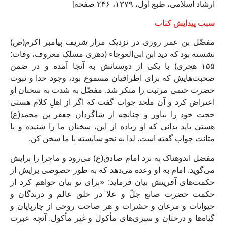
ارشاد اسلامی، طبع اول، ۱۳۷۹، ۲۴۶ صفحه]
سبب پیدایش کتاب
مفضّل بن عمر روزی در نزدیک مزار شریف پیامبر اکرم(ص)
نشسته بود که دید ابن‌ ابی‌العوجاء (دهری مسلکِ معروف، وفات:
۱۵۵ هجری) با یکی از دوستانش به آنجا آمده و در ضمن
صحبت‌هایش که برای اطرافیان مسموع بود، وجود خدا و نبوت
حضرت ختمی مرتبت را منکر شد. مفضّل به شدت به سخنان او
اعتراض کرد و آن ملحد جواب گفت که اگر از اهلِ کلام هستی
حجت خود را بیاور و چنانچه از شاگردان جعفر بن محمد(ع)
هستی باید بدانی که او زیاده از این، سخنان ما را شنیده و با
متانت جواب گفته است. لذا به نحو شایسته با ما سخن کن.
مفضل اندوهناک به نزد امام صادق(ع) می‌رود و ماجرا را برایش
می‌گوید. امام به او وعده می‌دهد که به طور خصوصی برایش از
حکمت‌های آفرینش بیان فرماید: «براى تو بيان خواهم كرد از
حكمت حضرت صانع جلّ و علا در خلق عالم و درندگان و
حيوانات و مرغان و حشرات و هر صاحب روحى از چارپايان و
گياه‏‌ها و درختان و سبزى‏‌هاى مأكول و غير مأكول. آنچه عبرت