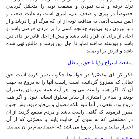
ترك ترفه و لذت نمودن و مشقت توبه را متحمّل گرديدن
خصوصاً در پيرى و ضعف بدن، امرى است به غايت صعب و
ايمن نيست آدمى به مدافعه توبه از آن كه مرگ او را دريابد و از
دنيا بيرون رود بى‏‌توبه چنانچه كسى را بر مردى قرضى باشد و
اجلى از براى آن قرار داده باشد و پيش از اجل قادر بر اداى دين
باشد و پيوسته مداهنه نمايد تا اجل دين برسد و مالش تهى شده
باشد و قرض بر او بماند.
منفعت امتزاج رؤيا با حق و باطل‏
فكر كن اى مفضّل! در خواب‏‌ها چگونه تدبير كرده است حق
تعالى كه ممزوج گردانيده است راست آنها را به دروغ به جهت
آن كه‏ اگر همه راست مى‏‌بود، هر آينه همه مردمان پيغمبران
بودند و انبياء را امتيازى از ساير مخلوق انسانى نبود. و اگر همه
دروغ بود، نفعى در آنها نبود بلكه فضول و بى‏‌فايده بود، پس چنين
مقرر فرموده كه گاهى راست باشد و مردم منتفع گردند از آن
در مصلحتى كه به سوى آن هدايت يابند يا مضرّتى كه از آن
احتراز نمايند و بسيار دروغ مى‏‌باشد كه اعتماد تمام بر آن ننمايند.
خلقت اشيا در جهت رفع نياز انسان‏