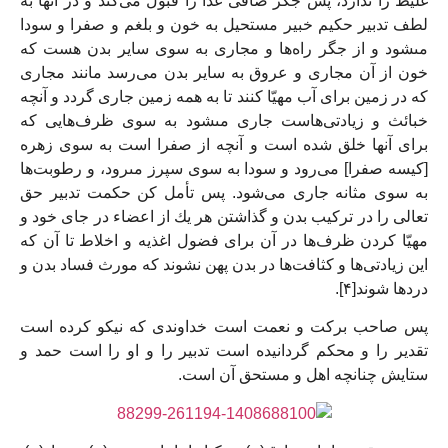
غليظ را ندارد، پس جگر صافى غذا را قبول مى‏‌كند و در آنها به
لطف تدبير حكيم خبير مستحيل به خون و بلغم و صفرا و سودا
مى‏شود و از جگر راه‌ها و مجارى به سوى ساير بدن هست كه
خون از آن مجارى و عروق به ساير بدن مى‏‌رسد مانند مجارى
كه در زمين براى آب مهيّا كنند تا به همه زمين جارى گردد و آنچه
خبائث و زيادتى‏‌هاست جارى مى‏شود به سوى ظرف‌هایی كه
براى آنها خلق شده است و آنچه از صفرا است به سوى زهره‏
[کیسه صفرا] مى‌رود و سودا به سوى سپرز مى‏رود، و رطوبت‏‌ها
به سوى مثانه جارى مى‏‌شود. پس تأمل كن حكمت تدبير حق
تعالى را در تركيب بدن و گذاشتن هر يك از اعضاء در جاى خود و
مهيّا كردن ظرف‌ها در آن براى فضول اغذيه و اخلاط تا آن كه
اين زيادتى‏‌ها و كثافت‌ها در بدن پهن نشوند كه مورث فساد بدن و
دردها شوند[۴].
پس صاحب بركت و نعمت است خداوندى كه نيكو كرده است
تقدير را و محكم گردانيده است تدبير را و او را است حمد و
ستايش چنانچه اهل و مستحق آن است.