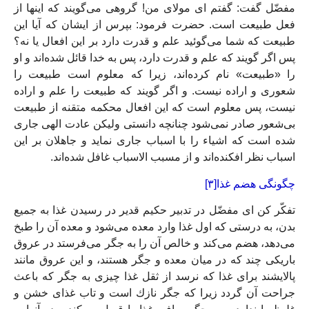
مفضّل گفت: گفتم اى مولاى من! گروهى مى‏‌گويند كه اينها از
فعل طبيعت است. حضرت فرمود: بپرس از ايشان كه آيا اين
طبيعت كه شما مى‏‌گوئيد علم و قدرت دارد بر اين افعال يا نه؟
پس اگر گويند كه علم و قدرت دارد، پس به خدا قائل شده‌‏اند و او
را «طبيعت» نام كرده‌‏اند، زيرا كه معلوم است طبيعت را
شعورى و اراده نيست. و اگر گويند كه طبيعت را علم و اراده
نيست، پس معلوم است كه اين افعال محكمه متقنه از طبيعت
بى‏‌شعور صادر نمى‌‏شود چنانچه دانستى وليكن عادت الهى جارى
شده است كه اشياء را با اسباب جارى نمايد و جاهلان بر اين
اسباب نظر افكنده‏‌اند و از مسبب الاسباب غافل شده‏‌اند.
چگونگى هضم غذا[۳]
تفكّر كن اى مفضّل در تدبير حكيم قدير در رسيدن غذا به جميع
بدن، به درستى كه اول غذا وارد معده مى‏‌شود و معده آن را طبخ
مى‏‌دهد، هضم مى‌‏كند و خالص آن را به جگر مى‌‏فرستد در عروق
باريكى چند كه در ميان معده و جگر هستند، و اين عروق مانند
پالايشند براى غذا كه نرسد از ثقل غذا چيزى به جگر كه باعث
جراحت آن گردد زيرا كه جگر نازك است و تاب غذاى خشن و