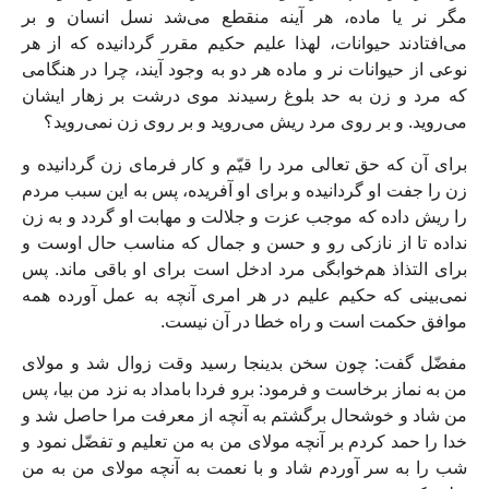
مگر نر يا ماده، هر آينه منقطع مى‏‌شد نسل انسان و بر
مى‏‌افتادند حيوانات، لهذا عليم حكيم مقرر گردانيده كه از هر
نوعى از حيوانات نر و ماده هر دو به وجود آيند، چرا در هنگامى
كه مرد و زن به حد بلوغ رسيدند موى درشت بر زهار ايشان
مى‏‌رويد. و بر روى مرد ريش مى‏‌رويد و بر روى زن نمى‌‏رويد؟
براى آن كه حق تعالى مرد را قيّم و كار فرماى زن گردانيده و
زن را جفت او گردانيده و براى او آفريده، پس به اين سبب مردم
را ريش داده كه موجب عزت و جلالت و مهابت او گردد و به زن
نداده تا از نازكى رو و حسن و جمال كه مناسب حال اوست و
براى التذاذ هم‌خوابگى مرد ادخل است براى او باقى ماند. پس
نمى‏‌بينى كه حكيم عليم در هر امرى آنچه به عمل آورده همه
موافق حكمت است و راه خطا در آن نيست.
مفضّل گفت: چون سخن بدينجا رسيد وقت زوال شد و مولاى
من به نماز برخاست و فرمود: برو فردا بامداد به نزد من بيا، پس
من‏ شاد و خوشحال برگشتم به آنچه از معرفت مرا حاصل شد و
خدا را حمد كردم بر آنچه مولاى من به من تعليم و تفضّل نمود و
شب را به سر آوردم شاد و با نعمت به آنچه مولاى من به من