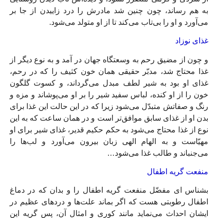
به هم رساند، چون چنين شد مادرش را درد زایيدن از جا بر
مى‌‏آورد و او را بى‏‌تاب مى‏‌كند تا از او متولد مى‏‌شود.
غذاى نوزاد
و چون از مضيق رحم به وسعتگاه جهان در آمد و به نوع ديگر از
غذا محتاج شد، مدبّر حقيقى همان خون كثيف را كه در رحم،
غذاى او بود به شير لطف مبدل مى‏‌گرداند، و كسوت گلگون
خون را از او كنده، لباس سفيد شير را بر او مى‏‌پوشاند و مزه و
رنگ و صفاتش متبدّل مى‌‏شود زيرا كه در اين حالت اين غذا براى
بدن او از غذاى سابق موافق‌‏تر است و در همان ساعت كه به اين
نوع از غذا محتاج مى‌‏شود به حكم حكيم قدير، غذاى شير براى او
مهيّاست و به الهام الهى زبان بيرون‏ مى‏‌آورد و لب‌ها را
مى‏‌جنباند و طالب غذا مى‌‏شود…
منفعت گريه اطفال‏
بشناس اى مفضّل منفعت گريه اطفال را و بدان كه در دماغ
اطفال رطوبتى هست كه اگر بماند علت‌ها و دردهاى عظيم در
ايشان احداث مى‏‌نمايد مانند كورى و امثال آن، پس گريه اين