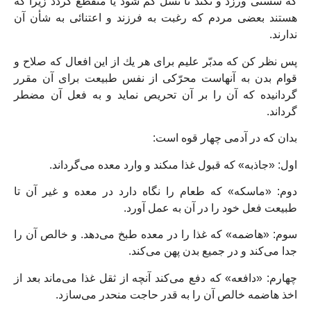
كه سستى ورزد و نكند تا نسل كم شود يا منقطع گردد زيرا كه
هستند بعضى مردم كه رغبت به فرزند و اعتنائى به شأن آن
ندارند.
پس نظر كن كه مدبّر عليم براى هر يك از اين افعال كه صلاح و
قوام بدن به آنهاست محرّكى از نفس طبيعت براى آن مقرر
گردانيده كه آن را بر آن تحريص نمايد و به فعل آن مضطر
گرداند.
بدان كه در آدمى چهار قوه است:
اول: «جاذبه» كه قبول غذا مى‏كند و وارد معده مى‏‌گرداند.
دوم: «ماسكه» كه طعام را نگاه دارد در معده و غير آن تا
طبيعت فعل خود را در آن به عمل آورد.
سوم: «هاضمه» كه غذا را در معده طبخ مى‏‌دهد. و خالص آن را
جدا مى‏‌كند و در جميع بدن پهن مى‏‌كند.
چهارم: «دافعه» كه دفع مى‏‌كند آنچه از ثقل غذا مى‏‌ماند بعد از
اخذ هاضمه خالص آن را به قدر حاجت منحدر مى‏‌سازد.