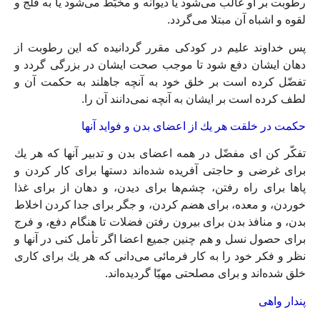
رطوبت بر او غالب مى‏‌شود يا ديوانه و مخبّط مى‌‏شود يا به فلج و
لقوه و اشباه آن مبتلا مى‏‌گردد.
پس خداوند عليم در كودكى مقرر گردانيده كه اين رطوبت از
دهان ايشان دفع شود تا موجب صحت ايشان در بزرگى گردد و
تفضّل كرده است بر خلق خود به آنچه جاهلند به حكمت آن و
لطف كرده است بر ايشان به آنچه نمى‌‏دانند آن را.
حكمت در خلقت هر يك از اعضاى بدن و فوايد آنها
تفكّر كن اى مفضّل در همه اعضاى بدن و تدبير آنها كه هر يك
براى غرضى و حاجتى آفريده شده‏‌اند دستها براى كار كردن و
پاها براى راه رفتن، چشم‌ها براى ديدن، و دهان از براى غذا
خوردن، و معده، براى هضم كردن، و جگر براى جدا كردن اخلاط
بدن، و منافذ بدن براى بيرون رفتن فضلات تا هنگام دفع، و فرج
براى حصول نسل و هم چنين جميع اعضا اگر تأمل كنى در آنها و
نظر و فكر خود را به كار فرمائى مى‏‌دانى كه هر يك براى كارى
خلق شده‏‌اند و براى مصلحتى مهيّا گرديده‌‏اند.
پندار واهى‏