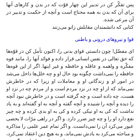
پس تفكّر كن در تدبير اين چهار قوّت كه در بدن و كارهاى آنها
براى آن كه بدن به همه محتاج است و آنچه از حكمت و تدبير در
آن مرعى شده.
کتابی که دانشمندان مقابلش زانو می‌زنند
قوا و نيروهاى درونى و باطنى‏
اى مفضّل! چون دانستى قواى بدنى را، اكنون تأمل كن در قوّه‌‏ها
كه حق تعالى در نفس انسانى قرار داده و فوائد آنها را، مانند قوه
مفكّره و واهمه و عاقله و حافظه و غير اينها. اگر از اين قوه‏‌ها
حافظه را نمى‏‌داشت چگونه بود حال او و چه خلل‏‌ها داخل مى‏‌شد
در امور او و زندگانى او و معاملات او زيرا كه در خاطرش
نمى‌‏ماند كه از او چه در نزد مردم است و از مردم چه در نزد او
هست، چه داده است و چه گرفته است و در خاطرش نبود آنچه
را ديده و آنچه را شنيده و آنچه گفته و آنچه به او گفته‌‏اند و به ياد
نداشت كه كى به او نيكى كرده و كى به او بدى كرده و چه چيز
نفع دارد او را و چه چيز ضرر دارد. و اگر در راهى مرّات لا يحصى
عبور مى‏‌كرد آن را نمى‏‌دانست. و اگر تمام عمر علمى را مذاكره
و مباحثه مى‏‌كرد به يادش نمى‌‏ماند، و به هيچ دين اعتقاد نمى‌‏كرد،