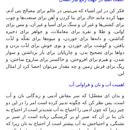
فكر كن در اين اشياء كه مى‏‌بينى در عالم براى مصالح بنى آدم،
مهيا كرده مانند خاك براى بنا كردن و آهن براى صنعت‌ها و چوب
براى كشتى‏‌ها و غير آن و سنگ براى آسيا و غير آن، و مس براى
اوانى، و طلا و نقره براى معاملات، و جواهر براى ذخيره
گذاشتن، و دانه‌‏ها براى خوردن، و ميوه‌‏ها براى تفكّه و لذّت
يافتن، و گوشت براى خوردن، و بوى خوش براى لذّت بردن و
دواها براى تصحيح بدن، و چارپايان براى بار برداشتن و سوار
شدن، و هيزم براى افروختن، و خاكستر براى ساروج ساختن، و
ريگ براى فرش زمين و چه مقدار مى‏‌توان احصا كرد از امثال
اين.
اهميت آب و نان و فراوانى آب‏
و بدان اى مفضّل! كه سر معاش آدمى و زندگانى نان و آب
است، پس نظر كن كه چگونه تدبير كرده است امر را در اين دو
چيز زيرا كه چون آدمى را احتياج به آب شديدتر است از احتياج به
نان بنا بر آن كه صبر او بر گرسنگى زياده است از صبر بر
تشنگى، و احتياجش به آب بيشتر است از احتياج به نان زيرا كه