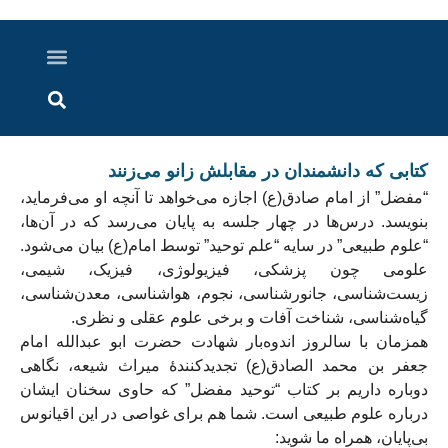
درباره ما
ارسال خبر
ارتباط با ما
پرونده ویژه
اخبار ایران و جهان
اخبار دزفول
گزارش های ویدویی
اخبار خوزستان
کتابی که دانشمندان در مقابلش زانو می‌زنند
“مفضل” از امام صادق(ع) اجازه می‌خواهد تا آنچه او می‌فرماید،
بنویسد. درس‌ها در چهار جلسه به پایان می‌رسد که در آن‌ها،
“علوم طبیعی” در سایه “علم توحید” توسط امام(ع) بیان می‌شود.
علومی چون پزشکی، فیزیولوژی، فیزیک، شیمی،
زیست‌شناسی، جانورشناسی، نجوم، هواشناسی، معدن‌شناسی،
گیاه‌شناسی، شناخت آفات و برخی علوم عقلی و نظری.
همزمان با سالروز اندوه‌بار شهادت حضرت ابو عبدالله امام
جعفر بن محمد الصادق(ع) تجدیدکنندۀ میراث شیعه، نگاهی
دوباره داریم بر کتاب “توحید مفضل” که حاوی سخنان ایشان
درباره علوم طبیعی است. شما هم برای غواصی در این اقیانوس
بی‌پایان، همراه ما شوید: