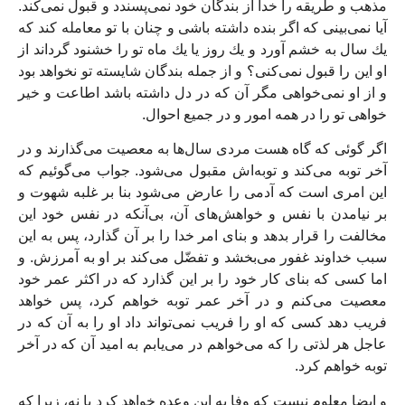
مذهب و طريقه را خدا از بندگان خود نمى‏‌پسندد و قبول نمى‏‌كند.
آيا نمى‌‏بينى كه اگر بنده داشته باشى و چنان با تو معامله كند كه
يك سال به خشم آورد و يك روز يا يك ماه تو را خشنود گرداند از
او اين را قبول نمى‏‌كنى؟ و از جمله بندگان شايسته تو نخواهد بود
و از او نمى‏‌خواهى مگر آن كه در دل داشته باشد اطاعت و خير
خواهى تو را در همه امور و در جميع احوال.
اگر گوئى كه گاه هست مردى سال‌ها به معصيت مى‏‌گذارند و در
آخر توبه مى‏‌كند و توبه‌‏اش مقبول مى‌‏شود. جواب مى‏‌گوئيم كه
اين امرى است كه آدمى را عارض مى‏‌شود بنا بر غلبه شهوت و
بر نيامدن با نفس و خواهش‌هاى آن، بى‏‌آنكه در نفس خود اين
مخالفت را قرار بدهد و بناى امر خدا را بر آن گذارد، پس به اين
سبب خداوند غفور مى‏‌بخشد و تفضّل مى‏‌كند بر او به آمرزش. و
اما كسى كه بناى كار خود را بر اين گذارد كه در اكثر عمر خود
معصيت مى‏‌كنم و در آخر عمر توبه خواهم كرد، پس خواهد
فريب دهد كسى كه او را فريب نمى‏‌تواند داد او را به آن كه در
عاجل هر لذتى را كه مى‏‌خواهم در مى‌‏يابم به اميد آن كه در آخر
توبه خواهم كرد.
و ايضا معلوم نيست كه وفا به اين وعده خواهد كرد يا نه، زيرا كه