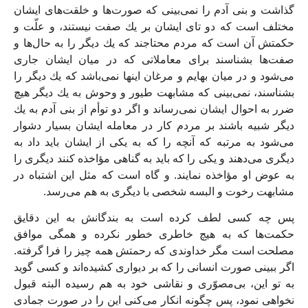
گذاشت و بنى آدم را نمى‏‌بينى كه صورت‏‌ها و خلقت‌‏هاى ايشان
مختلف است كه دو تاى ايشان بر يك صفت نيستند، و علّت و
حكمتش آن است كه مردم محتاجند كه يك ديگر را به حال‌ها و
صفت‏‌ها بشناسند براى معاملاتى كه در ميان ايشان جارى
مى‏‌شود و در ميان بهايم و مرغان اينها نمى‌‏باشد كه يك ديگر را
بشناسند، نمى‏‌بينى كه مشابهت طيور و وحوش به يك ديگر هيچ
ضرر به احوال ايشان نمى‏‌رساند و اگر دو توأم از بنى آدم به يك
ديگر شبيه باشند بر مردم كار در معامله ايشان بسيار دشوار
مى‏‌شود به مرتبه كه آنچه را كه به يكى از ايشان بايد داد به
ديگرى مى‌دهند و يكى را كه بايد به گناهى مؤاخذه كنند ديگرى را
به عوض او مؤاخذه نمايند. و گاه است كه مثل اين اشتباه در
مشابهت رخوت و البسه شخصى با ديگرى به هم مى‌‏رسد.
پس چه كسى لطف كرده است به بندگانش به اين دقايق
حكمت‌ها كه به هيچ خاطرى خطور نكرده و همگى موافق
مصلحت است مگر خداوندى كه رحمتش همه چيز را فرا گرفته.
اگر ببينى صورت انسانى را كه بر ديوارى كشيده‌‏اند و كسى گويد
به تو اين، بى‏‌مصوّرى و نقاشى خود به هم رسيده البته قبول
نخواهى نمود، پس چگونه انكار مى‏‌كنى اين را در صورت جمادى