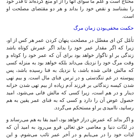
محتاج است و علم ما سواى آنها را از او منع كرده‏‌اند تا قدر خود
را بشناسد و نقص خود را بداند و هر دو مقتضاى مصلحت او
است.
حكمت مخفى‌بودن زمان مرگ
تأمّل كن اى مفضّل در مصلحت پنهان كردن عمر هر كس از او،
زيرا كه اگر مقدار عمر خود را بداند اگر عمرش كوتاه باشد
زندگى بر او ناگوار خواهد بود براى آن كه عمر خود را كوتاه و
وقت مرگ خود را نزديك مى‏‌داند بلكه خواهد بود به منزله كسى
كه مالش فانى شده باشد، يا نزديك به فنا رسيده باشد، پس
پيوسته در غم تنگدستى و در ترس فناى مال است. و بيم تهى
شدن كيسه زندگانى بر فرزند آدم زياده از بيم تهى شدن خزانه
دينار و در هم است، زيرا كسى كه مالش فانى مى‏‌شود، اميد
حصول عوض آن را دارد و كسى كه به فناى عمر يقين به هم
رسانيد، نااميدى بر او مستحكم مى‏‌گردد.
و اگر بداند كه عمرش دراز خواهد بود، اميد بقا به هم مى‏‌رساند و
در لذّات دنيا و معاصى حق تعالى فرو مى‏‌رود به اميد آن كه
لذات خود را در مى‏‌يابم و در آخر عمر تائب مى‌‏شوم. و اين