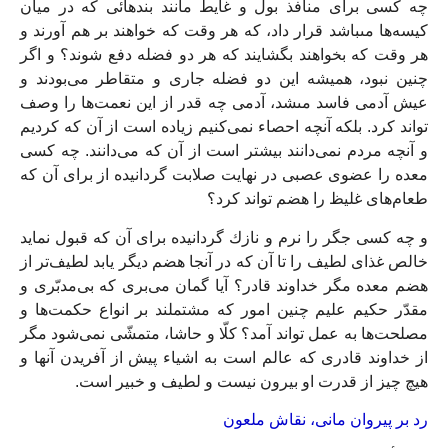
چه كسى براى منافذ بول و غايط مانند بندهائى كه در ميان
كيسه‌‏ها مى‏باشد قرار داد، كه هر وقت كه خواهند بر هم آورند و
هر وقت كه بخواهند بگشايند كه هر دو فضله دفع شوند؟ و اگر
چنين نبود، هميشه اين دو فضله جارى و متقاطر مى‏‌بودند و
عيش آدمى فاسد مى‏شد، آدمى چه قدر از اين نعمت‌ها را وصف
تواند كرد. بلكه آنچه احصاء نمى‌‏كنيم زياده است از آن كه كرديم
و آنچه مردم نمى‏‌دانند بيشتر است از آن كه مى‏‌دانند. چه كسى
معده را عضوى عصبى در نهايت صلابت گردانيده از براى آن كه
طعام‌هاى غليظ را هضم تواند كرد؟
و چه كسى جگر را نرم و نازك گردانيده براى آن كه قبول نمايد
خالص غذاى لطيف را تا آن كه در آنجا هضم ديگر يابد لطيف‏‌تر از
هضم معده مگر خداوند قادر؟ آيا گمان مى‏‌برى كه بى‏‌مدبّرى و
مقدّر حكيم عليم چنين امور كه‏ مشتملند بر انواع حكمت‌ها و
مصلحت‌ها به عمل تواند آمد؟ كلّا و حاشا، متمشّى نمى‏‌شود مگر
از خداوند قادرى كه عالم است به اشياء پيش از آفريدن آن‏ها و
هيچ چيز از قدرت او بيرون نيست و لطيف و خبير است.
رد بر پيروان مانى‏، نقاش ملعون