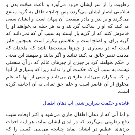
رطوبت را از سر ايشان فرود مى‏‌آورد و باعث صحّت بدن و
سلامتى ابصار ايشان مى‏‌گردد، پس چنانچه طفل به گريه منتفع
مى‏‌گردد و بر پدر و مادر منفعت آن پنهان است و ايشان سعى
مى‏‌كنند كه او را ساكت گردانند و به هر حيله مى‏‌خواهند او را
خاموش كنند كه از گريه باز ايستد به سبب آن كه نمى‏‌دانند كه
گريه براى او اصلح است و عاقبتش نيكوتر است. همچنين جايز
است كه در بسيارى از چيزها منفعت‏‌ها باشد كه ملحدان كه
مذمت تدبير خالق مى‏‌كنند ندانند و اگر بدانند و بفهمند اين معنى
را حكم نخواهند كرد بر چيزى از چيزهاى عالم كه در آن منفعتى
نيست به سبب آن كه حكمت آن را ندانند زيرا كه بسيارى از آنها
را كه منكران نمى‏‌دانند عارفان مى‏‌دانند و بسى از آنها كه علم
مخلوق از آن قاصر است و علم حق تعالى به آن احاطه كرده
است.
فايده و حكمت سرازير شدن آب دهان اطفال‏
و اما آبى كه از دهان اطفال جارى مى‏‌شود و اكثر اوقات سبب
دفع رطوبتى مى‏‌گردد كه در ابدان ايشان بماند، هر آينه احداث
دردهاى عظيم در ايشان نمايد چنانچه مى‏‌بينى كسى را كه