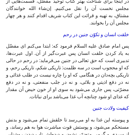
در اینجا برای شناخت بهتر کتاب توحید مفضّل، قسمت‌هایی از
مجلس نخست آن را نقل می‌کنیم. إن‌شاء الله خوانندگان
مشتاق، به تهیه و قرائت این کتاب شریف اقدام کنند و هر چهار
مجلس آن را بخوانند.
خلقت انسان و تكوّن جنين در رحم‏
پس امام صادق عليه السلام فرمود كه: ابتدا مى‏‌كنم اى مفضّل
به ياد كردن خلقت انسان پس عبرت‌‏گير از آن. اول عبرت‌ها،
تدبيرى است كه حق تعالى در جنين مى‏‌فرمايد: در رحم در حالى
كه او محجوب است در سه ظلمت: تاريكى شكم، تاريكى رحم، و
تاريكى بچه‏‌دان در هنگامى كه او را چاره نيست در طلب غذائى و
نه در دفع اذيتى و بلائى، و نه در جلب‏ منفعتى، و نه در دفع
مضرّتى، پس جارى مى‏‌شود به سوى او از خون حيض آن مقدار
كه غذاى او شود چنانچه آب غذا مى‏‌باشد براى نباتات.
كيفيت ولادت جنين‏
و پيوسته اين غذا به او مى‌‏رسد تا خلقش تمام مى‏‌شود و بدنش
مستحكم مى‏‌شود، و پوستش قوت مباشرت هوا به هم رساند، و
از سردى و گرمى متضرّر نشود، و ديده‏‌اش تاب ديدن روشنایى