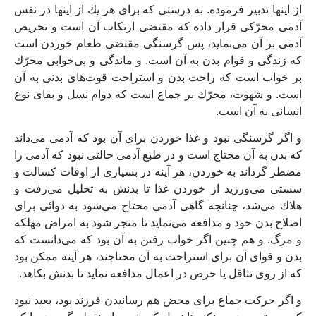
از اينها تدبير فرموده. به درستى كه براى هر يك از اينها در نفس
آدمى محرّكى قرار داده كه مقتضى ارتكاب آن است و تحريص
آدمى بر آن مى‌‏نمايد، پس گرسنگى مقتضى طعام خوردن است
كه زندگى و قوام بدن به آن است. و ماندگى و بى‏‌خوابى محرّك
بر خواب است كه راحت بدن و استراحت قوت‌هاى بدنى به آن
است. و شهوت، محرّك بر جماع است كه دوام نسل و بقاى نوع
انسانى به آن است.
و اگر گرسنگى نبود و غذا خوردن براى آن بود كه آدمى مى‏‌داند
كه بدن به آن محتاج است و در طبع آدمى حالتى نبود كه آدمى را
مضطر گرداند به خوردن، هر آينه در بسيارى از اوقات كسالت و
سستى مى‏‌ورزيد از خوردن غذا تا بدنش به تحليل مى‏‌رفت و
هلاك مى‏‌شد، چنانچه گاهى آدمى محتاج مى‌‏شود به دوائى براى
اصلاح بدن خود و مدافعه مى‌‏نمايد تا منجر شود به امراض مهلكه
و مرگ. و هم چنين اگر خواب رفتن به آن بود كه مى‏‌دانست كه
بدن و قواى آن براى استراحت به آن محتاجند، هر آينه ممكن بود
كه از روى تثاقل يا حرص در اعمال مدافعه نمايد تا بدنش بكاهد.
و اگر حركت جماع براى محض هم رسانيدن فرزند بود، بعيد نبود