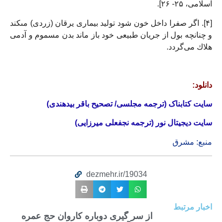
اسلامى، ۲۵- ۲۶].
[۴]. اگر صفرا داخل خون شود توليد بيمارى يرقان (زردى) مى‏كند
و چنانچه بول از جريان طبيعى خود باز ماند بدن مسموم و آدمى
هلاك مى‏‌گردد.
دانلود:
سایت کتابناک (ترجمه مجلسی/ تصحیح باقر بیدهندی)
سایت دیجیتال نور (ترجمه نجفعلی میرزایی)
منبع: مشرق
dezmehr.ir/19034
اخبار مرتبط
از سر گیری دوباره کاروان حج عمره