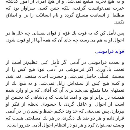
و به هيچ تجربه منتفع نمى‏‌شد، و از هيچ امرى از امور گذشته
عبرت نمى‏‌توانست گرفت، بلكه چنين كسى سزاوار بود كه
مطلقا از انسانيت منسلخ گردد و نام انسانيّت را بر او اطلاق
نكنند.
پس تأمل كن كه به فوت يك قوّه از قواى نفسانى چه خلل‌ها در
احوال او به هم مى‏‌رسد، چه جاى آن كه همه آن‏ها از او فوت شود.
فوايد فراموشى‏
و نعمت فراموشى در آدمى اگر تأمل كنى عظيم‌‏تر است از
نعمت يادآورى، اگر فراموشى در آدمى نبود هيچ كس را از
مصيبتى تسلّى حاصل نمى‌‏شد، و حسرت احدى منقضى نمى‏‌شد،
و كينه هيچ كس از سينه‏‌اش زايل نمى‏‌شد، و به هيچ يك از
نعمت‏هاى دنيا متمتّع نمى‏‌شد براى آن كه آفاتى كه بر او وارد شده
هميشه در برابر او بود و اميد نداشت كه پادشاهى كه دشمن او
است از احوال او غافل گردد، يا حسودى لحظه از فكر او
بپردازد، پس نمى‏‌بينى كه خداوند حكيم حفظ و نسيان را در آدمى
قرار داده و هر دو ضد يك ديگرند، در هر يك مصلحتى هست كه
وصف نمى‌‏توان كرد و هر دو در انتظام احوال آدمى ضرور است.