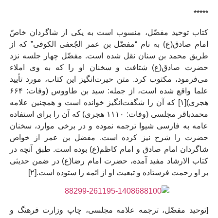
*****
کتاب توحید مفضّل، منسوب است به یکی از شاگردان خاصّ
امام صادق(ع) به نام “مفضّل بن عمر الجُعفی الکوفی” که از
طریق محمد بن سنان نقل شده است. مفضّل چهار جلسه نزد
حضرت صادق(ع) شتافت و سخنان او را که به وی املاء
می‌فرمود، مکتوب کرد. متن حیرت‌انگیز این کتاب، مورد تأیید
علما واقع شده است، از جمله: سید بن طاووس (وفات: ۶۶۴
هجری)[۱] که آن را شگفت‌انگیز خوانده است و همچنین علامه
محمدباقر مجلسی (وفات: ۱۱۱۰ هجری) که آن را برای استفاده
عامه به فارسی شیوا ترجمه نموده و در برخی موارد، سخنان
حضرت را شرح نیز کرده است. مفضل بن عمر از خواص
شاگردان امام صادق و امام کاظم(ع) بوده است. طبق آنچه در
کتاب الارشاد مفید آمده، حضرت امام رضا(ع) در ضمن حدیثی
بر او رحمت فرستاده و تبعیت او از ائمه را ستوده است.[۲]
[توحید مفضّل، ترجمه علامه مجلسی، چاپ وزارت فرهنگ و