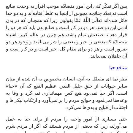
پس اگر تفكّر كنى اين امور متضادّه موجب اقرار به وحدت صانع
است نه تعدّد چنانچه مجوس از اينجا به غلط افتاده‏‌اند و به دو خدا
قائل شده‏‌اند تَعالَى اللَّهُ عَمَّا يقولون زيرا كه همچنان كه در بدن
آدمى اين دو ضد، هر دو در كار است و صانع بدن بايد كه هر دو را
قرار دهد تا صنعتش تمام باشد، هم چنين در عالم كبير، اشياء
متضادّه كه بعضى را خير و بعضى را شر مى‏‌نامند و وجود هر دو
ضرور است و هر دو براى نظام كل، خير است و در كار است و
آن جاهلان نمى‏‌دانند.
منافع حيا
نظر نما اى مفضّل به آنچه انسان مخصوص به آن شده از ميان
ساير حيوانات از خلق جليل القدر، عظيم النفع كه آن «حيا»
است. اگر حيا نمى‌‏بود هيچ كس مهماندارى نمى‌‏كرد و وفا به
وعده‏‌ها نمى‌‏نمود و حوائج مردم را بر نمى‌‏آورد و ارتكاب نيكى‏‌ها و
اجتناب از قبايح و بدى‏‌ها نمى‏‌كرد.
حتى بسيارى از امور واجبه را مردم از براى حيا به عمل
مى‏‌آورند، زيرا كه بعضى از مردم هستند كه اگر از مردم شرم