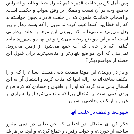
پس تأمل كن در خلقت قدير حكيم كه راه خطا و غلط و اعتراض
به هيچ وجه در آن نيست و همگى بر وفق صواب و حكمت است.
و اصحاب «مانى» ملعون كه در خلقت قادر بى‏‌چون خواسته‏‌اند
كه راه خطا پيدا كنند! عيب كرده‏‌اند مویى را كه پشت زهار و زير
بغل مى‏‌رويد و نمى‏‌دانند كه رویيدن اين موها به علت رطوبتى
است كه بر اين مواضع ريخته مى‌‏شود و در آنها مو مى‏‌رويد مانند
گياهى كه در جايى كه آب جمع مى‏‌شود از زمين مى‏‌رويد،
نمى‏‌بينى كه اين مواضع پنهان‌‏تر و مناسب‏‌ترند براى قبول اين
فضله از مواضع ديگر؟
و باز در روئيدن اين موها منفعت دينى هست انسان را كه او را
مكلف ساخته‌‏اند به ازاله اينها كه مثاب گردد و اشتغال آن به اين
اشغال بدنى مانع گردد كه او را از طغيان و فسادى كه لازم فارغ
بودن آدمى است از اشتغال زيرا كه مانع مى‌‏شود او را بسيارى از
غرور و ارتكاب معاصى و شرور.
شهوت‏‌ها و لطف در خلقت آنها
فكر كن اى مفضّل! در افعالى كه حق تعالى در آدمى مقرر
ساخته از خوردن، و خواب رفتن، و جماع كردن، و آنچه در هر يك