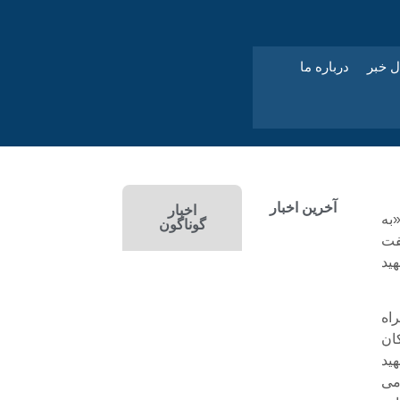
ل خبر
درباره ما
آخرین اخبار
اخبار
به
گوناگون
فت
ید
راه
ان
ید
می