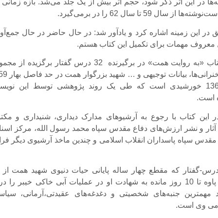
‌ها در این اثر ذکر شود، حجم اثر بیش از یک جلد می‌شد. بازه زمانی 
 از سال 59 تا سال 62 را در برمی‌گیرد.
ق در این زمینه اشاره کرد و یادآور شد: در حال حاضر در حال جمع‌آو
ل معروف مهمات برای تکمیل این کتاب هستم.
اولین چاپ کتاب «به روایت همت» در برگیرنده 32 درس گفتار برگزیده از
مصاحبه‌ها، سخنرانی‌ها، بیانات توج
تا زمستان 1362 خورشیدی است که طی یک روند پژوهشی توسط این نویس
 است.
ر این کتاب با رجوع به آرشیوهای مدارک دیداری، شنیداری و مکت
ر و نشر ارزش‌‌های دفاع مقدس سپاه محمد رسول الله، مرکز اسناد
مقدس سپاه پاسداران انقلاب اسلامی و چندین ماخذ آرشیوی دیگر فرا
درس-گفتار که مقطع چهار ساله پایانی حیات دنیوی شهید همت از ب
حضور وی در پاوه تا 10 روز مانده به شهادت او در عملیات آبی خاکی خیبر را د
د مهمترین جنبه‌های شخصیتی و دغدغه‌های عقیدتی،‌آرمانی، سیاس
می وی است.