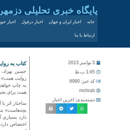
پایگاه خبری تحلیلی دزمهر
خانه
اخبار ایران و جهان
اخبار دزفول
اخبار خو
ارتباط با ما
3 نوامبر 2013
کتاب به روا
حسین بهزاد، 
1:45 ب.ظ
روایت همت» خ
کد خبر: 8980
به چاپ خواهد 
mehrab
همت برای نخست
دسته‌بندی:
اخرین اخبار
ساختار اثر با
بچه‌هاست» متف
دارد بسیاری آ
اختصاص دارد. 