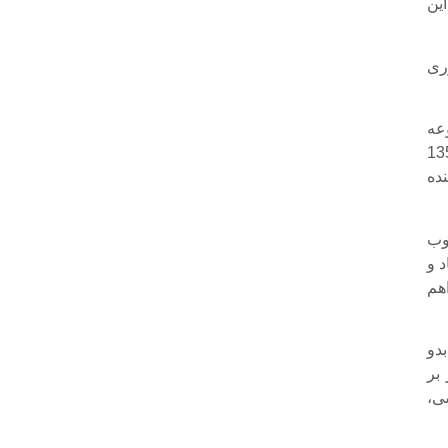
این
ری
 مجموعه
یهی و … شهید بزرگوار همت در حد فاصل بهار 1359
نده
وب
 و
هم
دو
ر بر
ی،