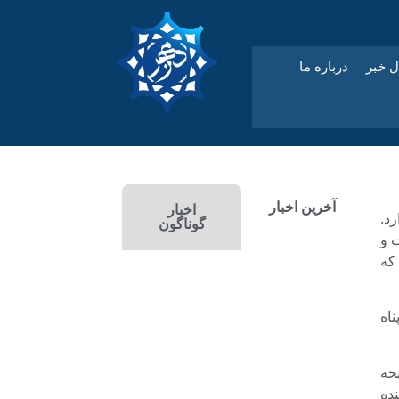
ل خبر
درباره ما
آخرین اخبار
اخبار
زد.
گوناگون
 و
که
ناه
حه
ده