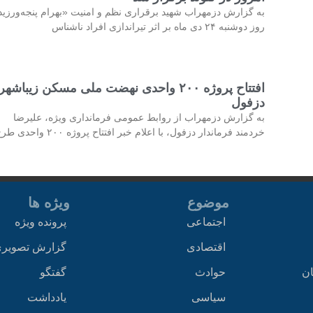
به گزارش دزمهراب شهید برقراری نظم و امنیت «بهرام پنجه‌ورزی
روز دوشنبه ۲۴ دی ماه بر اثر تیراندازی افراد ناشناس
افتتاح پروژه ۲۰۰ واحدی نهضت ملی مسکن زیباشهر
دزفول
به گزارش دزمهراب از روابط عمومی فرمانداری ویژه، علیرضا
خردمند فرماندار دزفول، با اعلام خبر افتتاح پروژه ۲۰۰ واحدی طرح
موضوع
ویژه ها
اجتماعی
پرونده ویژه
اقتصادی
گزارش تصویر
ان
حوادث
گفتگو
سیاسی
یادداشت