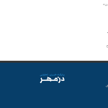
دن»
ی