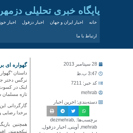
پایگاه خبری تحلیلی دزمهر
خانه
اخبار ایران و جهان
اخبار دزفول
اخبار خو
ارتباط با ما
28 سپتامبر 2013
گهواره ای بر
داستان “گهوار
3:47 ب.ظ
نرگس دختر جوا
کد خبر: 7211
اینک در کسوت 
mehrab
تازه مسلمان شد
دسته‌بندی:
اخرین اخبار
گارگردانی این
برخدا رضایی و
برچسب‌ها:
,
dezmehrab
همچنین بازیگ
mehrab
,
آوینی
,
اخبار دزفول
,
نیکجومند، اف