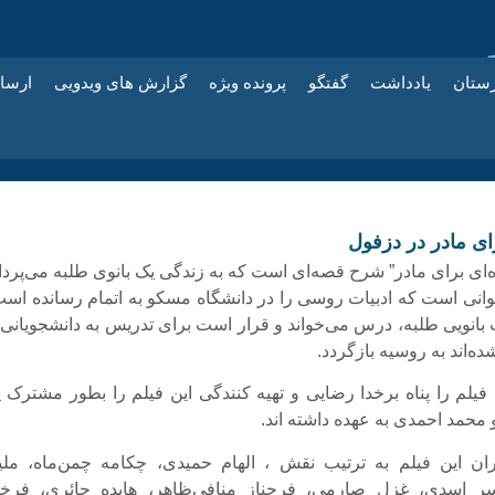
زستان
یادداشت
گفتگو
پرونده ویژه
گزارش های ویدویی
ارسا
ای مادر در دزفول
ه‌ای برای مادر” شرح قصه‌ای است که به زندگی یک بانوی طلبه می‌پردا
نی است که ادبیات روسی را در دانشگاه مسکو به اتمام رسانده است
بانویی طلبه، درس می‌خواند و قرار است برای تدریس به دانشجویانی 
ه‌اند به روسیه بازگردد.
 فیلم را پناه برخدا رضایی و تهیه کنندگی این فیلم را بطور مشترک پ
 محمد احمدی به عهده داشته اند.
ران این فیلم به ترتیب نقش ، الهام حمیدی، چکامه چمن‌ماه، ملی
سر اسدی، غزل صارمی، فرحناز منافی‌ظاهر، هایده حائری، فرخن