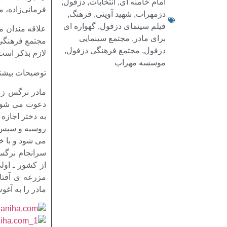
امام خامنه ای
,
انتخابات
,
دزفول
,
فرمانی‌زاده، م
دزمهراب
,
شهید آوینی
,
فرهنگ
,
فیلم سینمای دزفول
,
گهواره ای
برای مادر
,
مجتمع سینمایی
مجتمع فرهنگی 
دزفول
,
مجتمع فرهنگی دزفول
,
لازم بذکر است بهای بل
موسسه مهراب
توضیحات بیشتر
مادر نرگس زمی
دعوت می شوند،
به دختر اجازه
روسیه و سپس ت
می شود و با خا
سرانجام نرگس 
از کشور ـ اول
مزرعه ی آفتاب
مادر را به آغ