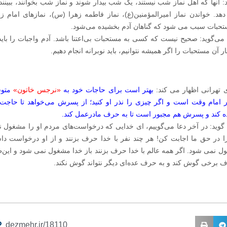
د: آنها که اهل نماز شب نیستند، یک شب بیدار شوند و نماز شب بخوانند، ببینند
دهد. خواندن نماز امیرالمؤمنین(ع)، نماز فاطمه زهرا (س)، نمازهای امام ز
ستحبات سبب می‌ شود که گناهان آدم بخشیده می‌شود.
 می‌گوید: صحیح نیست که کسی به مستحبات بی‌اعتنا باشد. آدم واجبات را باید 
نار آن مستحبات را اگر همیشه نتوانیم، باید نوبرانه انجام دهیم.
ی تهرانی اظهار می‌ کند:
بهتر است برای حاجات خود به
«نرجس‌ خاتون»
متو
 امام وقت است و اگر چیزی را نذر او کنید؛ از پسرش می‌خواهد تا حاجت
 کند و پسرش هم مجبور است تا به حرف مادرعمل کند.
 گوید: در آخر دعا می‌گوییم، ای خدایی که درخواست‌های مردم او را مشغول ن
 را در حق ما اجابت کن! هر چند نفر با خدا حرف بزنند و از او درخواست دا
ل نمی‌ شود. اگر همه عالم با خدا حرف بزنند باز خدا مشغول نمی‌ شود و این‌
 برخی گوش کند و به حرف عده‌ای دیگر نتواند گوش نکند.
dezmehr.ir/18110