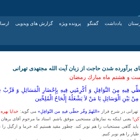
زستان
یادداشت
گفتگو
پرونده ویژه
گزارش های ویدویی
ارسا
ای برآورده شدن حاجت از زبان آیت‌ الله مجتهدی تهرانی
ست و هشتم ماه مبارك رمضان
حَظِّي فِيهِ مِنَ النَّوَافِلِ وَ أَكْرِمْنِي فِيهِ بِإِحْضَارِ الْمَسَائِلِ‏ وَ قَرِّبْ ف
مِنْ بَيْنِ الْوَسَائِلِ يَا مَنْ لاَ يَشْغَلُهُ إِلْحَاحُ الْمُلِحِّين‏
 تهرانی در شرح فراز
«اللهمّ وفّر حظّی فیهِ من النّوافِلِ»
می‌ گوید:
خدایا بهره
 کن!
یعنی اینکه به نمازهای مستحبی موفق باشم. استاد ما مرحوم آقای برهان 
باید گاهی مستحبات را هم نوبر کند. چطور مقید هستیم که خرما و ازگیل را ن
طیار را هم نوبر کنیم.