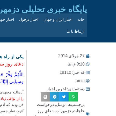
پایگاه خبری تحلیلی دزمهر
خانه
اخبار ایران و جهان
اخبار دزفول
اخبار خو
ارتباط با ما
27 جولای 2014
یکی از راه ه
دعای روز بي
9:10 ق.ظ
کد خبر: 18110
اللَّهُمَّ وَفِّرْ 
amin
وَسِيلَتِي إِلَيْكَ 
دسته‌بندی:
اخرین اخبار
آیت‌الله مجتهدی
را از نوافل زیاد
برچسب‌ها:
توسل
,
درخواست
فرمودند که آدم 
حاجات
,
دزمهراب
,
دعای روز
کنیم، نماز جعفر 