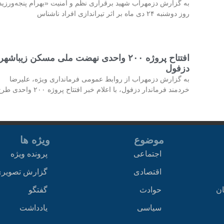
به گزارش دزمهراب شهید برقراری نظم و امنیت «بهرام پنجه‌ورزی
روز دوشنبه ۲۴ دی ماه بر اثر تیراندازی افراد ناشناس
افتتاح پروژه ۲۰۰ واحدی نهضت ملی مسکن زیباشهر
دزفول
به گزارش دزمهراب از روابط عمومی فرمانداری ویژه، علیرضا
خردمند فرماندار دزفول، با اعلام خبر افتتاح پروژه ۲۰۰ واحدی طرح
موضوع
ویژه ها
اجتماعی
پرونده ویژه
اقتصادی
گزارش تصویر
ان
حوادث
گفتگو
سیاسی
یادداشت