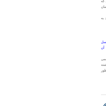
 که
مان
به‌
سل
 آن
می‌
شته
طور