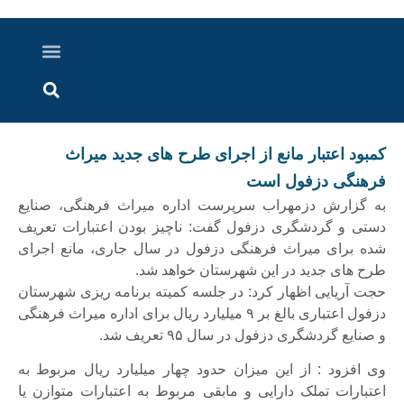
درباره ما
ارسال خبر
ارتباط با ما
پرونده ویژه
اخبار ایران و جهان
اخبار دزفول
گزارش های ویدویی
اخبار خوزستان
کمبود اعتبار مانع از اجرای طرح های جدید میراث
فرهنگی دزفول است
به گزارش دزمهراب سرپرست اداره میراث فرهنگی، صنایع
دستی و گردشگری دزفول گفت: ناچیز بودن اعتبارات تعریف
شده برای میراث فرهنگی دزفول در سال جاری، مانع اجرای
طرح های جدید در این شهرستان خواهد شد.
حجت آریایی اظهار کرد: در جلسه کمیته برنامه ریزی شهرستان
دزفول اعتباری بالغ بر ۹ میلیارد ریال برای اداره میراث فرهنگی
و صنایع گردشگری دزفول در سال ۹۵ تعریف شد.
وی افزود : از این میزان حدود چهار میلیارد ریال مربوط به
اعتبارات تملک دارایی و مابقی مربوط به اعتبارات متوازن یا