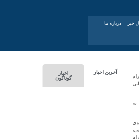
ل خبر
درباره ما
آخرین اخبار
اخبار
رام
گوناگون
کاربر ایرانی
 درصد مربوط به
10 میلیون از سوی
ل ایرانی،
ام