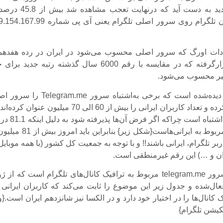
زده تا آمار جدید به دست آید که درنهایت تعجب مشاهد
ترافیک کاربران تلگرام روی سرور اصلی تلگرام یعنی آی پی شماره 
دات اورگ که سرور اصلی محسوب می‌شود در ایران در رده هفدهم
سایت برتر قرارگرفته که در مقایسه با رقم 6000 سال گذشته رتبه جدید بر
یر محسوب می‌شود.
از سوی دیگر دیده‌شده است که برخی به‌اشتباه سرور elegram.me
تلگرام فرض کرده و تعداد کاربران ایرانی را بیش از 60 الی 70 میلیون عنوان ک
این رقم کاملاً اشتباه است چراکه اگر فرض 
از ترافیک آن مربوط به ایرانی‌هاست{شکل زیر} بنابراین باید
کاربر تلگرام، ایرانی باشند!! و با توجه به جمعیت کل کشور (با همه موبایل
ان و …) این رقم غیرمنطقی است.
گفتنی است سرور telegram.me مربوط به ترافیک کانال‌های تلگرام است که از 
 کانال‌ها را در اختیار خود دارد و در الکسا نیز شانزدهم ایران است.{و
کیشن تلگرام}