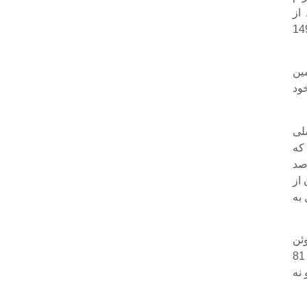
ه شد بیش از 45.8 درصد از
149.154.167.99
ین
ای خود
T را سرور اصلی
رده‌اند که
آن‌ها پذیرفته شود به دلیل اینکه 81.1 درصد
 امروز بیش از 81 میلیون از
 به
ژوئن
سال گذشته فعال‌شده و جدول زیر این موضوع را ثابت می‌کند که کاربران ایرانی 81
 نه