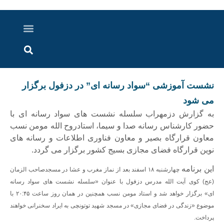
درباره ما
ارسال خبر
ارتباط با ما
پرونده ویژه
اخبار ایران و جهان
اخبار دزفول
گزارش های ویدویی
اخبار خوزستان
نشست آموزشی “سواد رسانه ای” در دزفول برگزار
می شود
به گزارش دزمهراب سلسله نشست های سواد رسانه ای با
حضور کارشناس رسانه صدا و سیما، استادروح الله مومن نسب
معاون قرارگاه بصیر و معاون فناوری اطلاعات و رسانه های
نوین قرارگاه فضای مجازی بسیج کشور برگزار می گردد.
این برنامه
چهارشنبه ۱۸ اسفند بعد از نماز مغرب و عشا در مسجدصاحب الزمان
(عج) کوی آیت الله مدرس دزفول با عنوان «سلسله نشست های سواد رسانه
ای» برگزار خواهد شد
و استاد مومن نسب همچنین در همان روز
ساعت ۲۰:۴۵ با
موضوع «زندگی در فضای مجازی» در مسجد شهید توتونچی به ایراد سخنرانی خواهند
پرداخت.