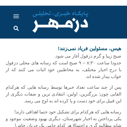
درباره ما
ارسال خبر
ارتباط با ما
پرونده ویژه
اخبار ایران و جهان
اخبار دزفول
گزارش های ویدویی
اخبار خوزستان
هیس، مسئولین فریاد نمی‌زنند!
صبح زیبا و گرم دزفول آغاز می شود.
حدودا ساعت ۸:۳۰ – ۹ صبح است که رسانه های محلی دزفول
با درج اخبار مختلف، به مخاطبین خود اثبات می کنند که از
خواب بیدار شده اند.
پس از چند ساعت تعداد خبرها توسط رسانه هایی که هرکدام
القابی چون: بزرگترین، اولین، انتقادی ترین و صفات دیگری از
این قبیل برای خود دست و پا کرده اند به اوج می رسد.
رسانه هایی که هرکدام برای تشکیل خود حتما اهدافی دارند!
یکی پرداختن به اخبار شهرستان، دیگری بهبود وضعیت موجود و
شاید مطالبه گری و احتمالا هر کدام حامی یک جریان خاص!