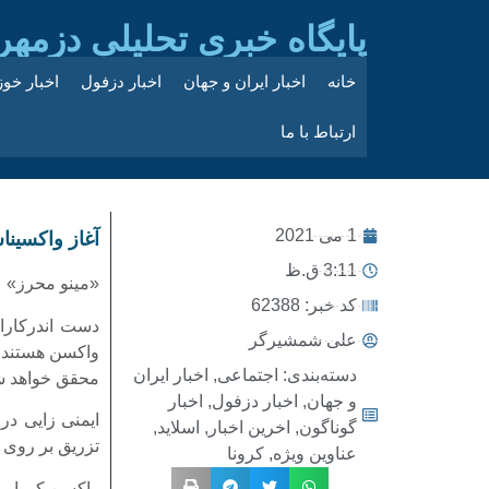
پایگاه خبری تحلیلی دزمهر
خانه
اخبار ایران و جهان
اخبار دزفول
اخبار خو
ارتباط با ما
1 می 2021
آغاز واکسیناس
3:11 ق.ظ
«مینو محرز» عض
کد خبر: 62388
دست اندرکاران
علی شمشیرگر
واکسن هستند و 
دسته‌بندی:
اجتماعی
,
اخبار ایران
محقق خواهد ش
و جهان
,
اخبار دزفول
,
اخبار
ایمنی زایی در
گوناگون
,
اخرین اخبار
,
اسلاید
,
تزریق بر روی 
عناوین ویژه
,
کرونا
واکسن کووایرا