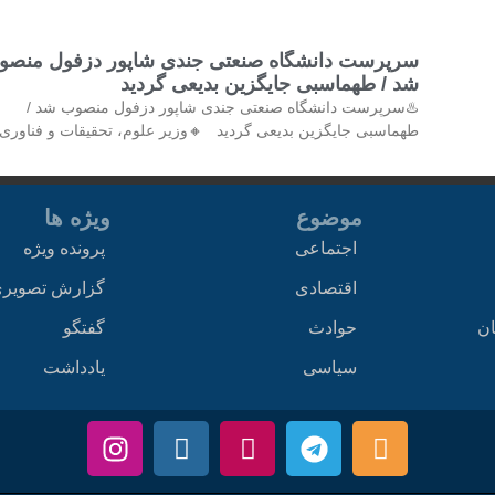
سرپرست دانشگاه صنعتی جندی شاپور دزفول منصو
شد / طهماسبی جایگزین بدیعی گردید
♨️سرپرست دانشگاه صنعتی جندی شاپور دزفول منصوب شد /
طهماسبی جایگزین بدیعی گردید 🔸وزیر علوم، تحقیقات و فناوری 
موضوع
ویژه ها
اجتماعی
پرونده ویژه
اقتصادی
گزارش تصویر
ان
حوادث
گفتگو
سیاسی
یادداشت