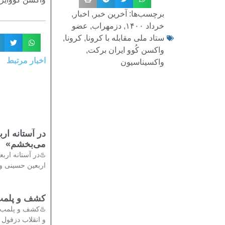
,
اخبار
,
آخرین خبر
برچسب‌ها:
عضو
,
دزمهراب
,
خرداد ۱۴۰۰
,
کرونا
,
ستاد ملی مقابله با کرونا
,
واکسن کُوو ایران برکت
اخبار مرتبط
واکسیناسیون
مام حسین(ع)
می‌بخشم»
م» 🔹در آستانه
بعین حسینی و در
تی در دزفول
دادستان عمومی
انقلاب دزفول از