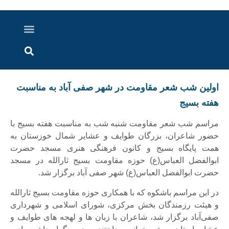
درباره ما
ارسال خبر
ارتباط با ما
پرونده ویژه
اخبار ایران و جهان
اخبار دزفول
گزارش های ویدویی
اخبار خوزستان
اولین شب شعر مقاومت در شهر صفی آباد به مناسبت
هفته بسیج
مراسم شب شعر مقاومت شنبه شب به مناسبت هفته بسیج با
حضور شاعران، بزرگان طوایف و عشایر شمال خوزستان به
همت پایگاه بسیج و کانون فرهنگی هنری مسجد حضرت
ابوالفضل العباس(ع) حوزه مقاومت بسیج ثارالله در مسجد
حضرت ابوالفضل العباس(ع) شهر صفی آباد برگزار شد.
در این مراسم باشکوه که با همکاری حوزه مقاومت بسیج ثارالله
و هیئت رزمندگان بخش مرکزی، شورای اسلامی و شهرداری
صفی‌آباد برگزار شد، شاعران با زبان ها و لهجه های طوایف و