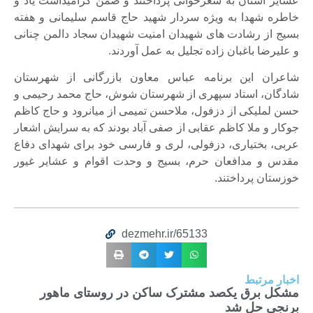
عشایر استان به شعرخوانی پرداختند و ضمن گرامیداشت یاد و
خاطره شهدا به ویژه سردار شهید حاج قاسم سلیمانی و هفته
بسیج از رشادت های شهیدان امنیت شهیدان سجاد دالمن چنانی
و علیرضا باغبان زاده تجلیل به عمل آوردند.
شاعران این برنامه عباس معاون بازرگانی از شهرستان
شادگان، استاد سپهری از شهرستان شوش، حاج محمد رحیمی و
حسن لملیکی از دزفول، ملاحسن تمیمی از میانرود و حاج کاظم
جوکار و ملا کاظم عقابی از صفی آباد بودند که به سرایش اشعار
عربی، بختیاری، دزفولی، لری و فارسی خود برای شهدای دفاع
مقدس و مدافعان حرم، بسیج و وحدت اقوام و عشایر غیور
خوزستان پرداختند.
dezmehr.ir/65133
اخبار مرتبط
مشکل برق یکصد مشترک ساکن در روستای ماهور
برنجی حل شد