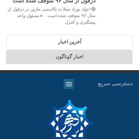
دزفول از سال ۹۶ متوقف شده است
🔴⚡تولد نوزاد مبتلا به تالاسمی ماژور در دزفول از
سال ۹۶ متوقف شده است 🔸مسئول واحد
پیشگیری و کنترل
آخرین اخبار
اخبار گوناگون
دسترسی سریع