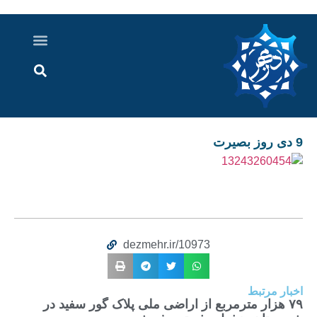
درباره ما
ارسال خبر
ارتباط با ما
پرونده ویژه
اخبار ایران و جهان
اخبار دزفول
گزارش های ویدویی
اخبار خوزستان
9 دی روز بصیرت
dezmehr.ir/10973
اخبار مرتبط
۷۹ هزار مترمربع از اراضی ملی پلاک گور سفید در