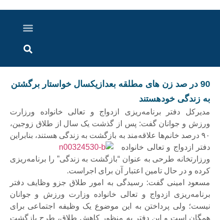
درباره ما
ارسال خبر
ارتباط با ما
پرونده ویژه
اخبار ایران و جهان
اخبار دزفول
گزارش های ویدویی
اخبار خوزستان
90 در صد زن های مطلقه بعدازیکسال خواستار برگشتن
به زندگی خودهستند
مدیرکل دفتر برنامه‌ریزی ازدواج و تعالی خانواده ورزارت
ورزش و جوانان گفت: پس از گذشت یک سال از طلاق زوجین،
۹۰ درصد خانم‌ها علاقه‌مند به بازگشت به زندگی هستند، بنابراین
دفتر ازدواج و
تعالی خانواده
ورزارتخانه طرحی به عنوان “بازگشت به زندگی” را برنامه‌ریزی
کرده و در حال تامین اعتبار آن برای اجراست.
مسعود امینی گفت: رسیدگی به امور طلاق جزو وظایف دفتر
برنامه‌ریزی ازدواج و تعالی خانواده وزارت ورزش و جوانان
نیست؛ ولی پرداختن به این موضوع یک وظیفه اجتماعی برای
همگان است و این دفتر به منظور کاهش طلاق، طرح بازگشت