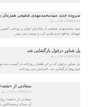
سروده جدید سیدمحمدمهدی شفیعی همزمان با 
19/09/2016
2:08 ب.ظ
شهدای مدافع حرم تقدیم کرد و موجب شد رهبر
پل شناور دزفول بازگشایی شد
15/09/2016
2:42 ب.ظ
پل شناور دزفول که بر اثر طغیان رودخانه دز آسیب دیده ب
خودروها بازگشایی شد. افزایش دبی رودخانه
سعادتی از «سَعد»
15/09/2016
2:35 ب.ظ
سعادتی از «سَعد» رو
آن صدای وحشتناکش با