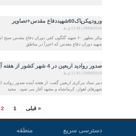
ورودپیکرپاک60شهیددفاع مقدس+تصاویر
29/08/2016
11:46 ق.ظ
شهید دوران دفاع مقدس که اخیراً در مناطق
صدور روادید اربعین در 4 شهر کشور از هفته آینده
29/08/2016
11:45 ق.ظ
دبیر ستاد مرکزی اربعین گفت: از هفته آینده صدور روادید
شهرهای اهواز، کرمانشاه و مشهد آغاز می شود. مجید
« قبلی
1
2
دسترسی سریع
منطقه