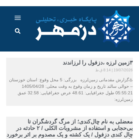
درباره ما
ارسال خبر
ارتباط با ما
پرونده ویژه
اخبار ایران و جهان
اخبار دزفول
گزارش های ویدویی
اخبار خوزستان
۳زمین لرزه ،دزفول را لرزاندند
19/07/2026
8:14 ق.ظ
♨️گزارش مقدماتی زمین‌لرزه بزرگی: 5 محل وقوع: استان خوزستان
– حوالی سالند تاریخ و زمان وقوع به وقت محلی: 1405/04/28
05:55:21 طول جغرافیایی: 48.61 عرض جغرافیایی: 32.58 عمق
زمین‌لرزه:
معضلی به نام چال‌کندی؛ از مرگ گردشگران تا
بی‌حجابی و استفاده از مشروبات الکلی / ۲ حادثه در
چال کندی دزفول / یک کشته و یک مصدوم بر اثر برخورد