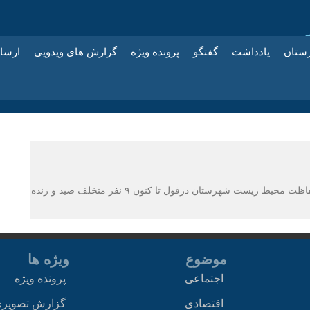
زستان
یادداشت
گفتگو
پرونده ویژه
گزارش های ویدویی
ارسا
به گزارش دزمهراب در پی گشت و کنترل مأموران یگان حفاظت محیط زیست شهرستان دزفول تا کنون ۹ نفر متخلف صید و زنده
موضوع
ویژه ها
اجتماعی
پرونده ویژه
اقتصادی
گزارش تصویر