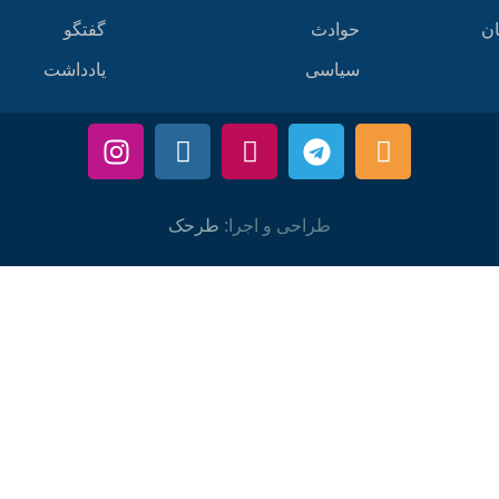
ان
حوادث
گفتگو
سیاسی
یادداشت
طراحی و اجرا:
طرحک