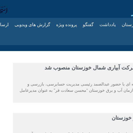
زستان
یادداشت
گفتگو
پرونده ویژه
گزارش های ویدویی
ارسا
رکت آبیاری شمال خوزستان منصوب شد
ی با حضور عبدالصمد رئیسی مدیریت حسابرسی، بازرسی و
زمان آب و برق خوزستان “محسن سعادت فر” به عنوان مدیرعامل
 خوزستان