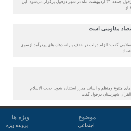
همایش پیاده‌روی به مناسب سالروز تاسیس دانشگاه آزاد دزفول جمعه ۳۱ اردیبهشت ماه در شهر دزفول برگزار می‌شود. این
اقتصاد مقاومتی است
امي گفت: الزام دولت در حذف يارانه دهك هاي پردرآمد ازسوي
ای متنوع ومنظم و اساتید مبرز استفاده شود. حجت الاسلام
رالقرآن شهرستان دزفول گفت:
موضوع
ویژه ها
اجتماعی
پرونده ویژه