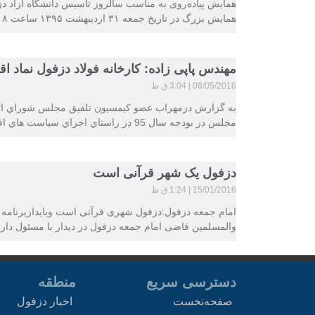
همایش بزرگ در تاریخ جمعه ۳۱ اردیبهشت ۱۳۹۵ ساعت ۱۸ از
مهندس پاپی زاده: کارخانه فولاد دزفول نماد 
08/05/2016
3:04 ق.ظ
به گزارش دزمهراب عضو كيمسيون تلفيق مجلس شوراي اسل
مجلس در بودجه سال 95 در راستاي اجراي سياست هاي اقتصاد
دزفول یک شهر قرآنی است
15/01/2016
1:24 ق.ظ
امام جمعه دزفول:دزفول شهری قرآنی است وبایدازبرنامه ه
والمسلمین قاضی امام جمعه دزفول در دیدار با مسئول دا
دسترسی سریع
منطقه
صفحه‌نخست
اخبار دزفول