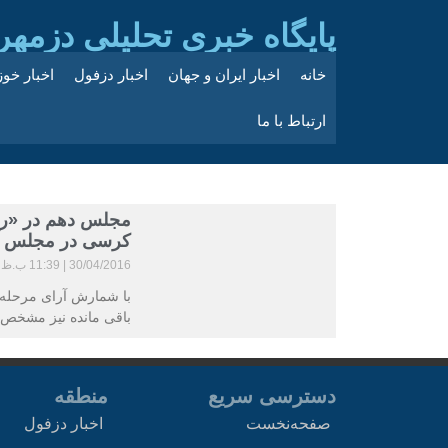
پایگاه خبری تحلیلی دزمهر
خانه
اخبار ایران و جهان
اخبار دزفول
اخبار خو
ارتباط با ما
مجلس دهم در «ران
کرسی در مجلس آین
30/04/2016
11:39 ب.ظ
باقی مانده نیز مشخص
دسترسی سریع
منطقه
صفحه‌نخست
اخبار دزفول