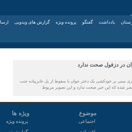
زستان
یادداشت
گفتگو
پرونده ویژه
گزارش های ویدویی
ارسا
ن در دزفول صحت ندارد
ی مبنی بر خودکشی یک دختر جوان با سقوط از پل عابرپیاده جنب
تشر شده که این خبر صحت ندارد و این تصویر مربوط
موضوع
ویژه ها
اجتماعی
پرونده ویژه
اقتصادی
گزارش تصویر