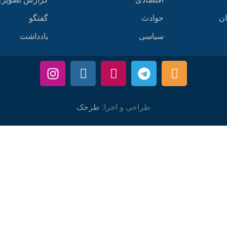
ان
حوادث
گفتگو
سیاسی
یادداشت
طراحی و اجرا:
طرحک