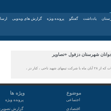
زستان
یادداشت
گفتگو
پرونده ویژه
گزارش های ویدویی
ارسا
جوانان شهرستان دزفول +تصاویر
به گزارش دزمهراب و به نقل از حاج ملک زمان این مسابقات که از ۲۸ آبان ماه با شرکت تیمهای شهید ناحی ، کنار دز ،
موضوع
ویژه ها
اجتماعی
پرونده ویژه
اقتصادی
گزارش تصویر