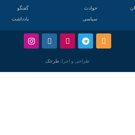
ان
حوادث
گفتگو
سیاسی
یادداشت
طراحی و اجرا:
طرحک