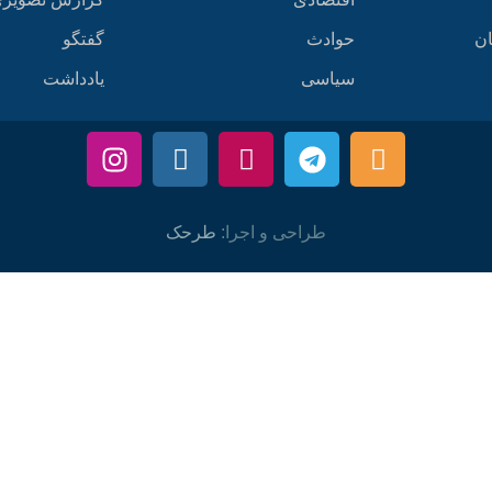
ان
حوادث
گفتگو
سیاسی
یادداشت
طراحی و اجرا:
طرحک