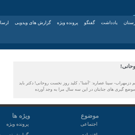
زستان
یادداشت
گفتگو
پرونده ویژه
گزارش های ویدویی
ارسا
وحانی!
 دزمهراب- سینا عصاره: “آشنا”، کلید روز نخست روحانی! دکتر باید
ضع گیری های جنابتان در این سه سال مرا به وجد آورده
موضوع
ویژه ها
اجتماعی
پرونده ویژه
اقتصادی
گزارش تصویر