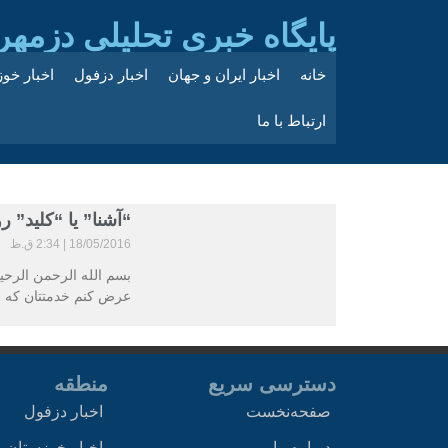
پایگاه خبری تحلیلی دزمهر
خانه
اخبار ایران و جهان
اخبار دزفول
اخبار خو
ارتباط با ما
“آشنا” یا “کلید” ر
18/05/2016
2:34 ق.ظ
بسم الله الرحمن الرحیم
عرض کنم خدمتتان که مو
دسترسی سریع
منطقه
صفحه‌نخست
اخبار دزفول
درباره ما
اخبار خوزستان