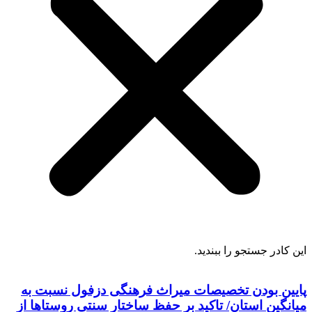
این کادر جستجو را ببندید.
پایین بودن تخصیصات میراث فرهنگی دزفول نسبت به
میانگین استان/ تاکید بر حفظ ساختار سنتی روستاها از