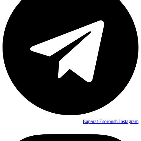
Eaparat
Esoroush
Instagram