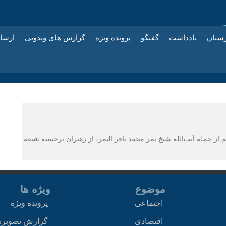
زستان
یادداشت
گفتگو
پرونده ویژه
گزارش های ویدویی
ارسا
ودی از اعدام ۴۷ مخالف این رژیم از جمله آیت‌الله شیخ نمر محمد باقر النمر، از رهبران برجسته شیعه
موضوع
ویژه ها
اجتماعی
پرونده ویژه
اقتصادی
گزارش تصویر