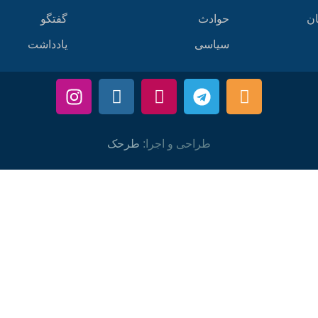
ان
حوادث
گفتگو
سیاسی
یادداشت
طراحی و اجرا:
طرحک