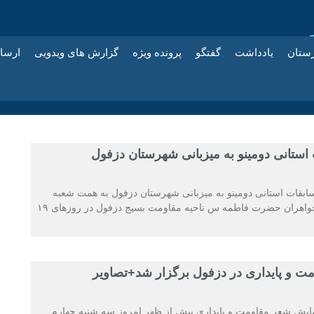
زستان
یادداشت
گفتگو
پرونده ویژه
گزارش های ویدویی
ارسا
استانی دومینو به میزبانی شهرستان دزفول
بقات استانی دومینو به میزبانی شهرستان دزفول به همت شعبه
علمی پژوهشی حوزه خواهران حضرت فاطمه س ناحیه مقاومت بسیج دزفول در روزهای ۱۹
 و پایداری در دزفول برگزار شد+تصاویر
یش شعر مقاومت و پایداری پیش از ظهر امروز سه شنبه چهارم