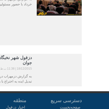
خرداد با حضور مسئولین
دزفول شهر نخبگان
جوان
18/12/2015
11:38 ب.ظ
به گزارش دزمهراب در ه
تبدیل ایده به اختراع 
دسترسی سریع
منطقه
صفحه‌نخست
اخبار دزفول