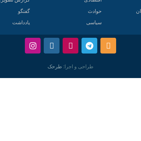
ان
حوادث
گفتگو
سیاسی
یادداشت
طراحی و اجرا:
طرحک