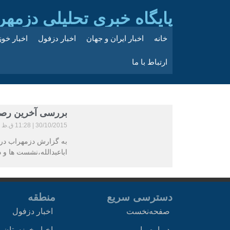
پایگاه خبری تحلیلی دزمهر
خانه
اخبار ایران و جهان
اخبار دزفول
اخبار خو
ارتباط با ما
بررسی آخرین رصد 
30/10/2015
11:28 ق.ظ
به گزارش دزمهراب در 
اباعبدالله،نشست ها و دی
دسترسی سریع
منطقه
صفحه‌نخست
اخبار دزفول
درباره ما
اخبار خوزستان