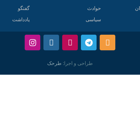
ان
حوادث
گفتگو
سیاسی
یادداشت
طراحی و اجرا:
طرحک