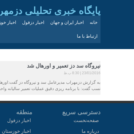
پایگاه خبری تحلیلی دزمهر
خانه
اخبار ایران و جهان
اخبار دزفول
اخبار خو
ارتباط با ما
نیروگاه سد دز تعمیر و اورهال شد
23/01/2016
8:30 ب.ظ
به گزارش دزمهراب مدیرعامل سد و نیروگاه دز گفت:اورها
نسب گفت: با برنامه ریزی دقیق عملیات تعمیر سالیانه واحد
دسترسی سریع
منطقه
صفحه‌نخست
اخبار دزفول
درباره ما
اخبار خوزستان