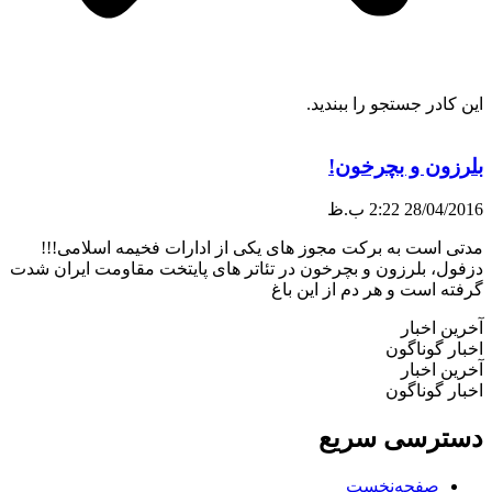
ادر جستجو را ببندید.
ون و بچرخون!
28/04/
2:22 ب.ظ
 است به برکت مجوز های یکی از ادارات فخیمه اسلامی!!!
ل، بلرزون و بچرخون در تئاتر های پایتخت مقاومت ایران شدت
 است و هر دم از این باغ
 اخبار
 گوناگون
 اخبار
 گوناگون
رسی سریع
صفحه‌نخست