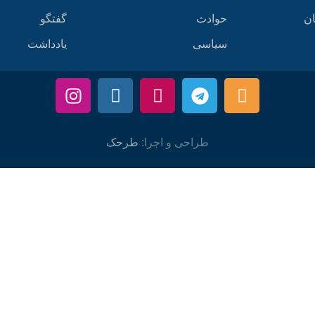
ان
حوادث
گفتگو
سیاسی
یادداشت
طراحی و اجرا:
طرحک