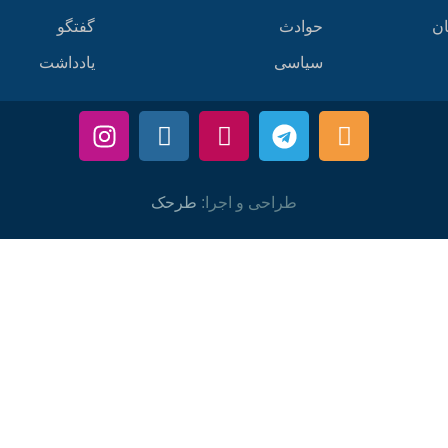
ان
حوادث
گفتگو
سیاسی
یادداشت
طراحی و اجرا:
طرحک