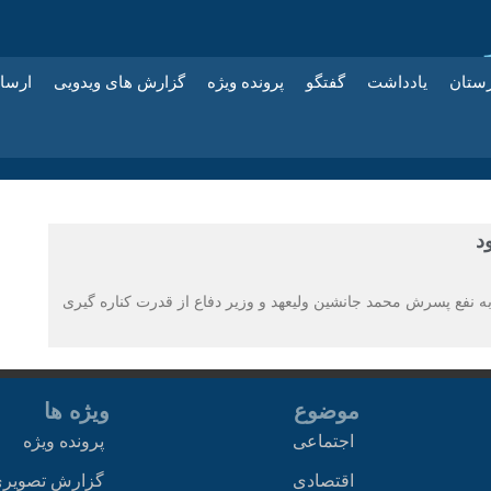
زستان
یادداشت
گفتگو
پرونده ویژه
گزارش های ویدویی
ارسا
د
ه نفع پسرش محمد جانشین ولیعهد و وزیر دفاع از قدرت کناره گیری
موضوع
ویژه ها
اجتماعی
پرونده ویژه
اقتصادی
گزارش تصویر