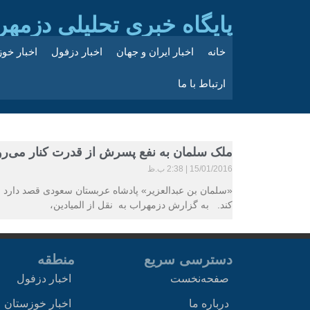
پایگاه خبری تحلیلی دزمهر
خانه
اخبار ایران و جهان
اخبار دزفول
اخبار خو
ارتباط با ما
ملک سلمان به نفع پسرش از قدرت کنار می‌رو
15/01/2016
2:38 ب.ظ
«سلمان بن عبدالعزیر» پادشاه عربستان سعودی قصد دارد ب
کند. به گزارش دزمهراب به نقل از المیادین،
دسترسی سریع
منطقه
صفحه‌نخست
اخبار دزفول
درباره ما
اخبار خوزستان