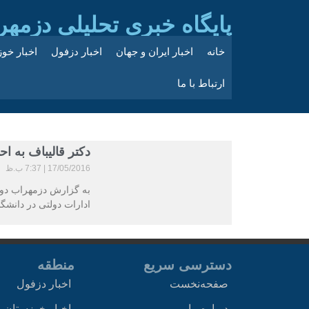
پایگاه خبری تحلیلی دزمهر
خانه
اخبار ایران و جهان
اخبار دزفول
اخبار خو
ارتباط با ما
دکتر قالیباف به ا
17/05/2016
7:37 ب.ظ
به گزارش دزمهراب دوم
ادارات دولتی در دانشگا
دسترسی سریع
منطقه
صفحه‌نخست
اخبار دزفول
درباره ما
اخبار خوزستان