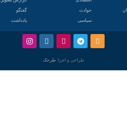
ان
حوادث
گفتگو
سیاسی
یادداشت
طراحی و اجرا:
طرحک