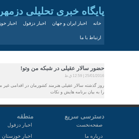
پایگاه خبری تحلیلی دزمهر
خانه
اخبار ایران و جهان
اخبار دزفول
اخبار خو
ارتباط با ما
حضور سالار عقیلی در شبکه من وتو!
25/01/2016
12:59 ق.ظ
روز گذشته سالار عقیلی هنرمند کشورمان در اقدامی غیر من
را به بیان برنامه هایش و نکات
دسترسی سریع
منطقه
صفحه‌نخست
اخبار دزفول
درباره ما
اخبار خوزستان