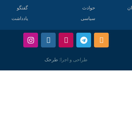
ان
حوادث
گفتگو
سیاسی
یادداشت
طراحی و اجرا:
طرحک