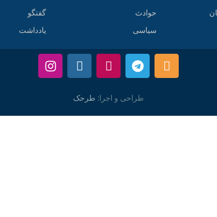
ان
حوادث
گفتگو
سیاسی
یادداشت
طراحی و اجرا:
طرحک