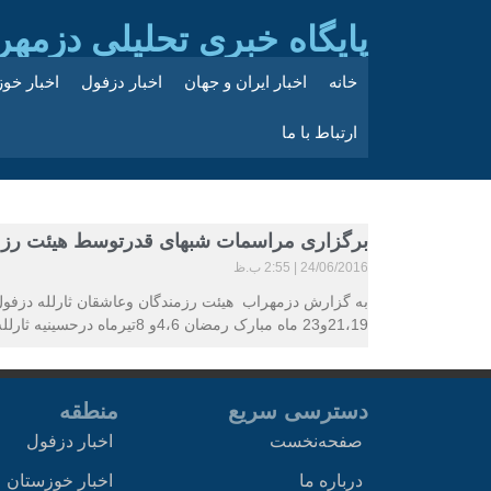
پایگاه خبری تحلیلی دزمهر
خانه
اخبار ایران و جهان
اخبار دزفول
اخبار خو
ارتباط با ما
برگزاری مراسمات شبهای قدرتوسط هیئت رزمن
24/06/2016
2:55 ب.ظ
به گزارش دزمهراب هیئت رزمندگان وعاشقان ثارلله دزف
21،19و23 ماه مبارک رمضان 4،6و 8تیرماه درحسینیه ثارلله دزفول جنب مرکزفرهنگی دفاع مقدس
دسترسی سریع
منطقه
صفحه‌نخست
اخبار دزفول
درباره ما
اخبار خوزستان