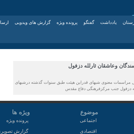
زستان
یادداشت
گفتگو
پرونده ویژه
گزارش های ویدویی
ارسا
دگان وعاشقان ثارلله دزفول
ول مراسمات معنوی شبهای قدراین هیئت طبق سنوات گذشته درشبهای
موضوع
ویژه ها
اجتماعی
پرونده ویژه
اقتصادی
گزارش تصویر