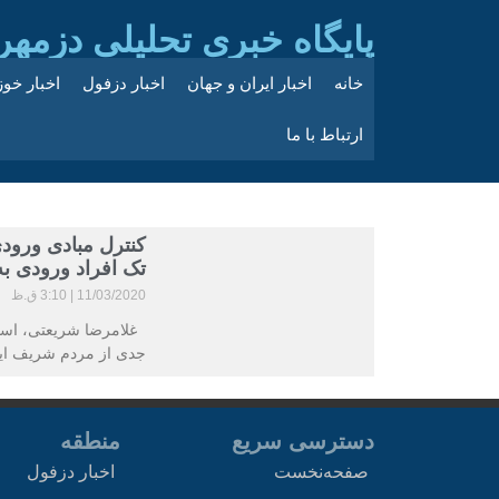
پایگاه خبری تحلیلی دزمهر
خانه
اخبار ایران و جهان
اخبار دزفول
اخبار خو
ارتباط با ما
کنترل مبادی ورودی
تک افراد ورودی ب
11/03/2020
3:10 ق.ظ
غلامرضا شریعتی، استا
جدی از مردم شریف ایرا
دسترسی سریع
منطقه
صفحه‌نخست
اخبار دزفول