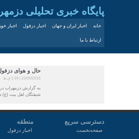
پایگاه خبری تحلیلی دزمهر
خانه
اخبار ایران و جهان
اخبار دزفول
اخبار خو
ارتباط با ما
حال و هوای دزفول
22/05/2016
1:39 ق.ظ
به گزارش دزمهراب در 
شیفتگان اهل بیت (ع) در
دسترسی سریع
منطقه
صفحه‌نخست
اخبار دزفول