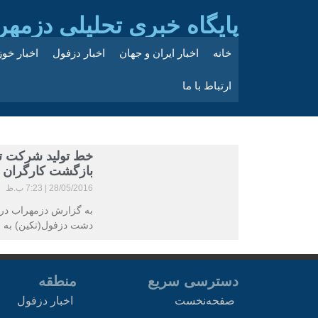
پایگاه خبری تحلیلی دزمهر
خانه
اخبار ایران و جهان
اخبار دزفول
اخبار خو
ارتباط با ما
خط تولید شرکت تک
بازگشت کارگران 
28/05/2016
7:23 ب.ظ
به گزارش دزمهراب در ی
دشت دزفول(تکین) به عل
دسترسی سریع
منطقه
صفحه‌نخست
اخبار دزفول