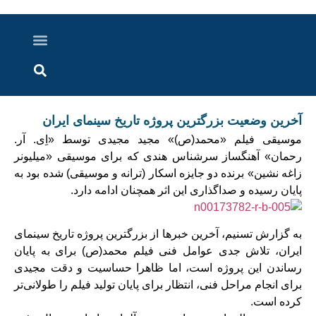
درباره ما
ارسال خبر
ارتباط با ما
پرونده ویژه
اخبار ایران و جهان
اخبار دزفول
گزارش های ویدویی
اخبار خوزستان
آخرین وضعیت بزرگترین پروژه تاریخ سینمای ایران
موسیقی فیلم «محمد(ص)» مجید مجیدی توسط «اِی. آر.
رحمان» آهنگساز سرشناس هندی که برای موسیقی «میلیونر
زاغه نشین» برنده دو جایزه اسکار (ترانه و موسیقی) شده بود به
پایان رسیده و صداگذاری این اثر همچنان ادامه دارد.
به گزارش تسنیم، آخرین خبرها از بزرگترین پروژه تاریخ سینمای
ایران، تلاش جدی عوامل فنی فیلم محمد(ص) برای به پایان
رساندن این پروژه است، اما ظاهرا حساسیت و دقت مجیدی
برای انجام مراحل فنی، انتظار برای پایان تولید فیلم را طولانی‌تر
کرده است.