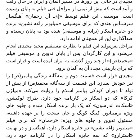
مجیدی در حالی این روزها در مسیر آلمان و ایران در حال رفت
و آمد است که بیش از نیمی از مراحل فنی فیلم به پایان رسیده
است. موسیقی این فیلم توسط «اِی. آر. رحمان» آهنگساز
سرشناس هندی که برای موسیقی «میلیونر زاغه نشین» برنده
دو جایزه اسکار (ترانه و موسیقی) شده بود به پایان رسیده و
صداگذاری این اثر همچنان ادامه دارد.
مراحل پس‌تولید این فیلم با نظارت مستقیم مجید مجیدی انجام
می‌شود و این کارگردان پس از پایان تدوین و موسیقی فیلم
«محمد(ص)» از چند روز گذشته به ایران آمده است و قرار است
که برای بازبینی مجدد آن به آلمان برود.
مجیدی قرار است قسمت دوم و سه‌گانه زندگی پیامبر(ص) را
نیز خودش بسازد. این قسمت از سه‌گانه محمد(ص) از پیش از
تولد تا دوران کودکی پیامبر اسلام را روایت می‌کند. «میلژن
کرکا» که دو اسکار در کارنامه خود دارد، طراح لوکیشن،
«اسکات اندرسون» که یک بار برنده اسکار شده و جلوه های
ویژه ترمیناتور، کینگ کونگ و جان سخت را بر عهده داشته،
مسئول تدوین و جلوه های ویژه؛ «رحمان» که برای فیلم
«میلیونر زاغه نشین» دو جایزه اسکار دارد، آهنگساز و در نهایت
«استرارو» که سه جایزه اسکار را در کارنامه خود دارد،