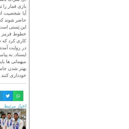
بازی قمار را ت
آیا شخصیت ان
حاضر شوند که س
این پَستی است
خطوط قرمز اله
کاری کرد که ص
در روایت آمده 
ایستاد. به پیا
میهمانی ها با
بهتر شدن جامع
خودداری کنند 
اخبار مرتبط