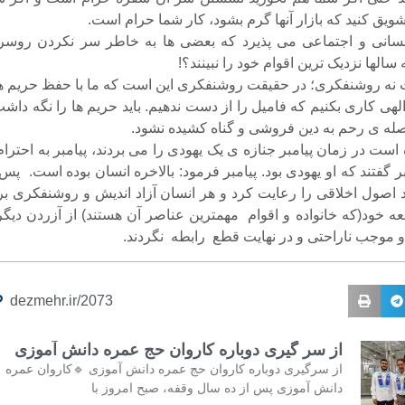
شویق کنید که بازار آنها گرم بشود، کار شما حرام است.
سانی و اجتماعی می پذیرد که بعضی ها به خاطر سر نکردن روسر
الها نزدیک ترین اقوام خود را نبینند؟!
 نه روشنفکری؛ در حقیقت روشنفکری این است که ما با حفظ حریم ها
ی کاری بکنیم که فامیل را از دست ندهیم. باید حریم ها را نگه داشت
له ی رحم به دین فروشی و گناه کشیده نشود.
است در زمان پیامبر جنازه ی یک یهودی را می بردند، پیامبر به احترام
مبر گفتند که او یهودی بود. پیامبر فرمود: بالاخره انسان بوده است. پس
ید اصول اخلاقی را رعایت کرد و هر انسان آزاد اندیش و روشنفکری بر
ه خود(که خانواده و اقوام مهمترین عناصر آن هستند) از آزردن دیگر
و موجب ناراحتی و در نهایت قطع رابطه نگردند.
dezmehr.ir/2073
از سر گیری دوباره کاروان حج عمره دانش آموزی
از سرگیری دوباره کاروان حج عمره دانش آموزی 🔹کاروان عمره
دانش آموزی پس از ده سال وقفه، صبح امروز با