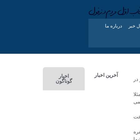
ل خبر
درباره ما
آخرین اخبار
اخبار
در
گوناگون
لا
می
عت
ره
ما