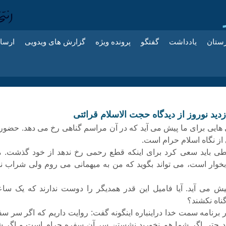
زستان
یادداشت
گفتگو
پرونده ویژه
گزارش های ویدویی
ارسا
ازدید نوروز از دیدگاه حجت الاسلام قرائتی
 هایی برای ما پیش می آید که در آن مراسم گناهی رخ می دهد. حضور 
ز نگاه اسلام حرام است.
طی باید سعی کرد برای اینکه قطع رحمی رخ ندهد از خود گذشت. مث
خوار است، می تواند بگوید که من به میهمانی می روم ولی شراب ن
یش می آید. آیا فامیل این قدر همدیگر را دوست ندارند که یک سا
گناه نکشند؟
ر برنامه سمت خدا دراینباره اینگونه گفت: روایت داریم که اگر سر سف
 حتی اگر شما هم نخورید نشستن سر آن سفره حرام است و اگر ش