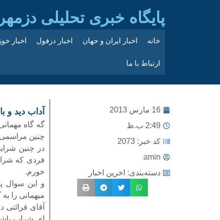
پایگاه خبری تحلیلی دزمهر
خانه
اخبار ایران و جهان
اخبار دزفول
اخبار خو
ارتباط با ما
16 مارس 2013
آداب دید و ب
گه گاه مهمانی
2:49 ب.ظ
چنین مراسمی ا
کد خبر: 2073
در چنین شرای
amin
فردی که شراب
خورم.
دسته‌بندی:
اخرین اخبار
و این سوال پ
میهمانی را به 
آقای قرائتی د
ای شراب باشد