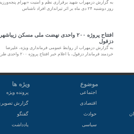
به گزارش دزمهراب شهید برقراری نظم و امنیت «بهرام پنجه‌ورزی
روز دوشنبه ۲۴ دی ماه بر اثر تیراندازی افراد ناشناس
افتتاح پروژه ۲۰۰ واحدی نهضت ملی مسکن زیباشهر
دزفول
به گزارش دزمهراب از روابط عمومی فرمانداری ویژه، علیرضا
خردمند فرماندار دزفول، با اعلام خبر افتتاح پروژه ۲۰۰ واحدی طرح
موضوع
ویژه ها
اجتماعی
پرونده ویژه
اقتصادی
گزارش تصویر
ان
حوادث
گفتگو
سیاسی
یادداشت